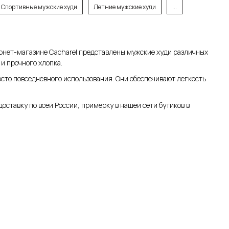
Спортивные мужские худи
Летние мужские худи
...
ернет-магазине Cacharel представлены мужские худи различных
и прочного хлопка.
осто повседневного использования. Они обеспечивают легкость
доставку по всей России, примерку в нашей сети бутиков в