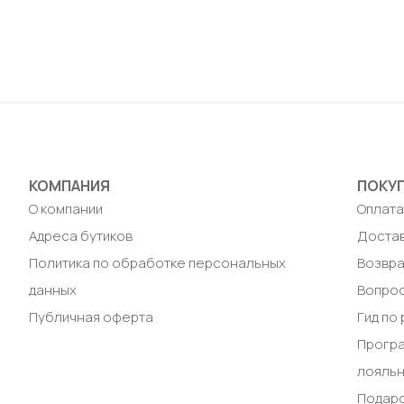
Размер
M / 
До
КОМПАНИЯ
ПОКУ
О компании
Оплат
Адреса бутиков
Доста
Политика по обработке персональных
Возвра
данных
Вопрос
Публичная оферта
Гид по
Прогр
лояль
Подар