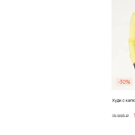
-30%
Худи с ка
15 995 ₽