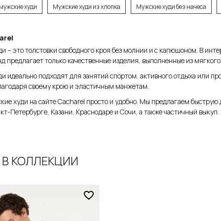
мужские худи
Мужские худи из хлопка
Мужские худи без начеса
48
arel
и – это толстовки свободного кроя без молнии и с капюшоном. В инт
нд предлагает только качественные изделия, выполненные из мягкого 
обавить в корзину
и идеально подходят для занятий спортом, активного отдыха или пр
лагодаря своему крою и эластичным манжетам.
кие худи на сайте Cacharel просто и удобно. Мы предлагаем быструю 
кт-Петербурге, Казани, Краснодаре и Сочи, а также частичный выкуп.
 В КОЛЛЕКЦИИ