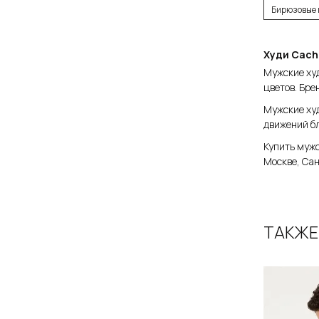
Размер
Бирюзовые 
M / 
Худи Cach
Мужские худ
цветов. Бре
Д
Мужские худ
движений б
Купить мужс
Москве, Сан
ТАКЖЕ