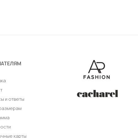
48
бавить в корзину
ПАТЕЛЯМ
а
вка
т
ы и ответы
 размерам
амма
ности
очные карты