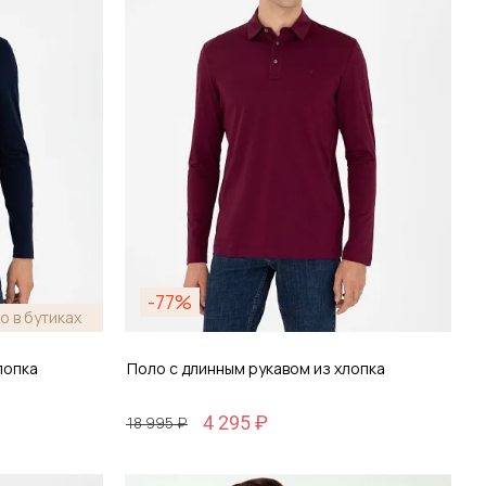
-77%
о в бутиках
лопка
Поло с длинным рукавом из хлопка
4 295 ₽
18 995 ₽