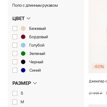
Поло с длинным рукавом
ЦВЕТ
бежевый
бордовый
голубой
зеленый
черный
-60%
синий
Джемпер с
РАЗМЕР
S
21 995 ₽
M