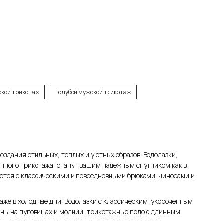
ской трикотаж
Голубой мужской трикотаж
оздания стильных, теплых и уютных образов. Водолазки,
енного трикотажа, станут вашим надежным спутником как в
аются с классическими и повседневными брюками, чиносами и
аже в холодные дни. Водолазки с классическим, укороченным
аны на пуговицах и молнии, трикотажные поло с длинным