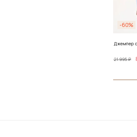
-60%
Джемпер с
21 995 ₽
Размер
2XL 
До