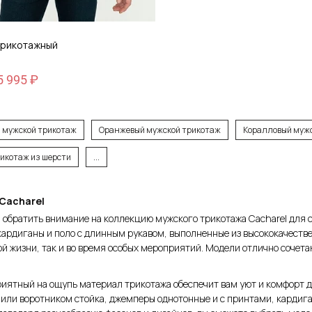
рикотажный
5 995 ₽
 мужской трикотаж
Оранжевый мужской трикотаж
Коралловый муж
6
икотаж из шерсти
...
Cacharel
обратить внимание на коллекцию мужского трикотажа Cacharel для с
обавить в корзину
ардиганы и поло с длинным рукавом, выполненные из высококачеств
й жизни, так и во время особых мероприятий. Модели отлично сочет
иятный на ощупь материал трикотажа обеспечит вам уют и комфорт д
или воротником стойка, джемперы однотонные и с принтами, кардиг