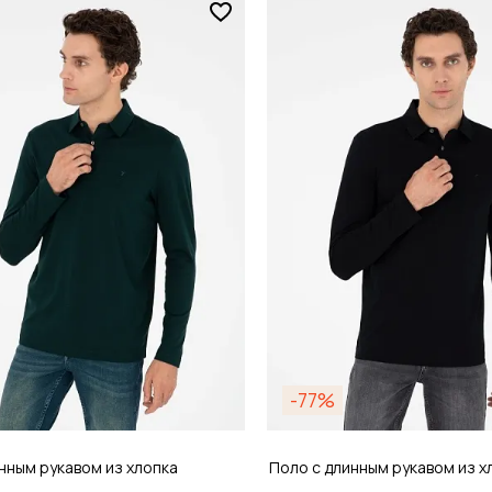
Размер
/ 54
S / 46
обавить в корзину
Добавить в кор
-77%
нным рукавом из хлопка
Поло с длинным рукавом из х