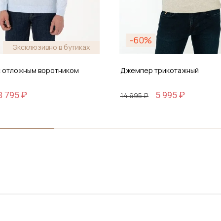
-60%
Эксклюзивно в бутиках
 отложным воротником
Джемпер трикотажный
8 795 ₽
5 995 ₽
14 995 ₽
Размер
/ 54
S / 46
бавить в корзину
Добавить в корз