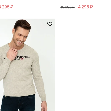
4 295 ₽
4 295 ₽
18 995 ₽
Размер
6
S / 46
обавить в корзину
Добавить в кор