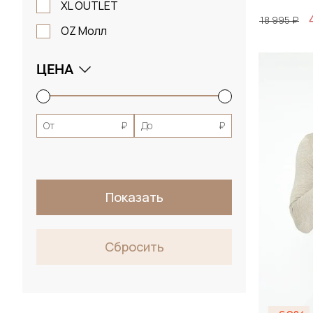
XL OUTLET
18 995 ₽
OZ Молл
Размер
ЦЕНА
S / 4
От
₽
До
₽
Д
Показать
Сбросить