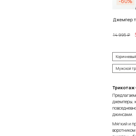
-60%
Джемпер т
14 995 ₽
Размер
Коричневый
S / 4
Мужской тр
Трикотаж 
Предлагаем 
Д
джемперы, к
повседневно
джинсами.
Мягкий и пр
воротником 