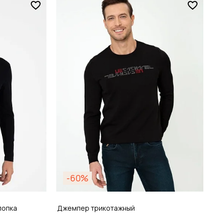
Размер
S / 46
зину
Добавить в корзину
-60%
лопка
Джемпер трикотажный