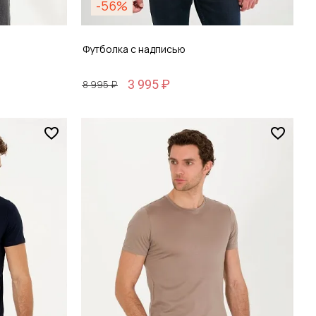
-56%
Футболка с надписью
3 995 ₽
8 995 ₽
Размер
S / 46
зину
Добавить в корзину