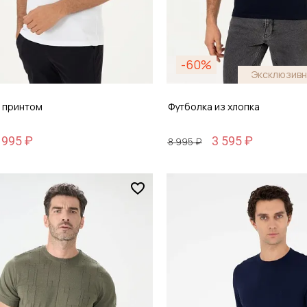
-60%
Эксклюзивн
с принтом
Футболка из хлопка
 995 ₽
3 595 ₽
8 995 ₽
Размер
6
S / 46
обавить в корзину
Добавить в кор