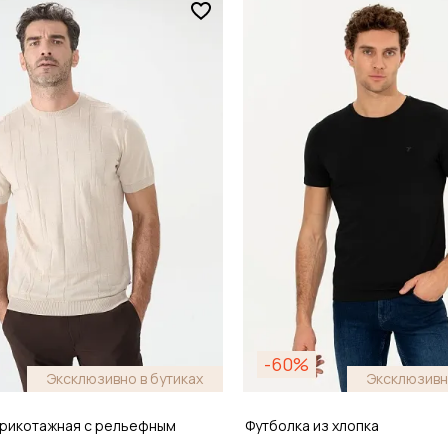
Размер
6
S / 46
обавить в корзину
Добавить в кор
-60%
Эксклюзивно в бутиках
Эксклюзивн
трикотажная с рельефным
Футболка из хлопка