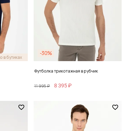
-30%
о в бутиках
Футболка трикотажная в рубчик
8 395 ₽
11 995 ₽
Размер
M / 48