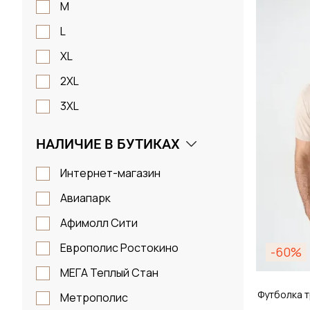
M
Размер
L
S / 4
XL
2XL
Д
3XL
НАЛИЧИЕ В БУТИКАХ
Интернет-магазин
Авиапарк
Афимолл Сити
Европолис Ростокино
-60%
МЕГА Теплый Стан
Футболка 
Метрополис