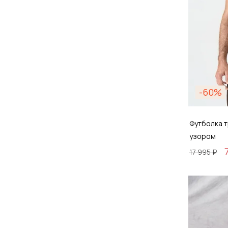
-60%
Футболка 
узором
17 995 ₽
Размер
S / 4