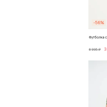
-56%
Футболка 
3
8 995 ₽
Размер
S / 4
Д