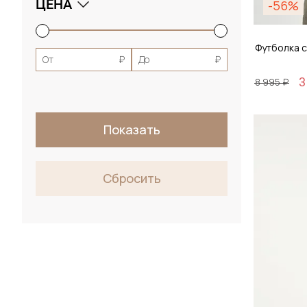
ЦЕНА
-56%
Футболка 
От
₽
До
₽
3
8 995 ₽
Размер
Показать
M / 
Сбросить
Д