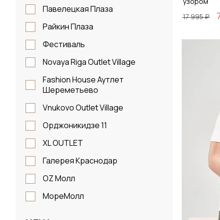
узором
Павелецкая Плаза
17 995 ₽
Райкин Плаза
Фестиваль
Размер
Novaya Riga Outlet Village
S / 4
Fashion House Аутлет
Шереметьево
Vnukovo Outlet Village
Д
Орджоникидзе 11
XL OUTLET
Галерея Краснодар
OZ Молл
МореМолл