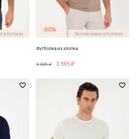
-60%
о в бутиках
Эксклюзивно в бутиках
Футболка из хлопка
3 595 ₽
8 995 ₽
Размер
M / 48
зину
Добавить в корзину