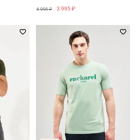
3 995 ₽
8 995 ₽
Размер
S / 46
зину
Добавить в корзину