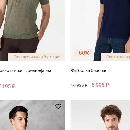
-60%
Эксклюзивно в бутиках
Эксклюзивн
трикотажная с рельефным
Футболка базовая
5 995 ₽
14 995 ₽
7 195 ₽
Размер
6
S / 46