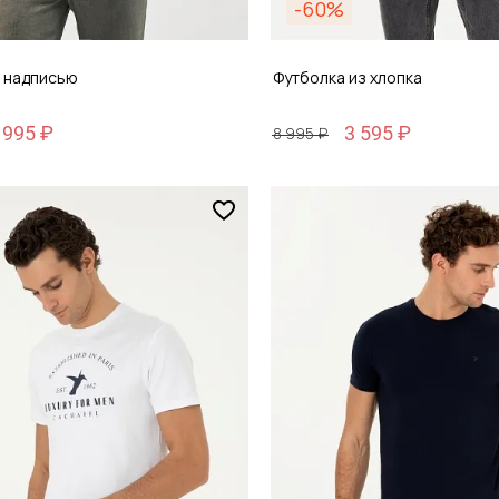
-60%
с надписью
Футболка из хлопка
 995 ₽
3 595 ₽
8 995 ₽
Размер
48
S / 46
обавить в корзину
Добавить в кор