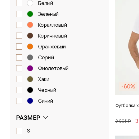
белый
зеленый
коралловый
коричневый
оранжевый
серый
фиолетовый
хаки
-60%
черный
синий
Футболка 
РАЗМЕР
3
8 995 ₽
S