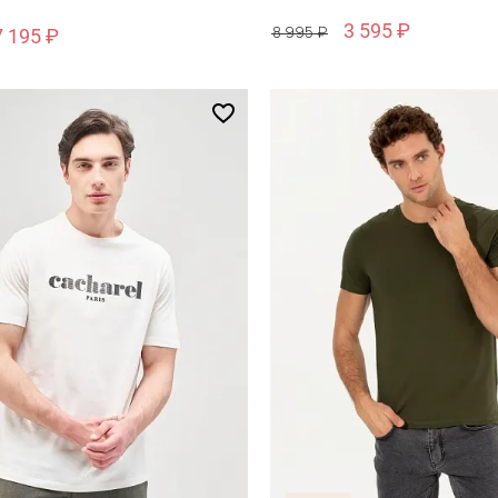
3 595 ₽
8 995 ₽
7 195 ₽
Размер
6
S / 46
обавить в корзину
Добавить в кор