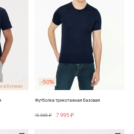
зину
Добавить в корзину
-50%
о в бутиках
м
Футболка трикотажная базовая
7 995 ₽
15 995 ₽