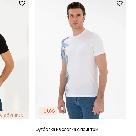
Размер
S / 46
зину
Добавить в корзину
-56%
о в бутиках
Футболка из хлопка с принтом