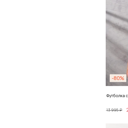
Д
-80%
Футболка 
13 995 ₽