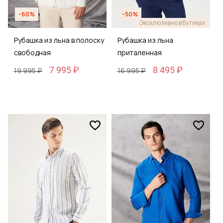
-60%
-50%
Эксклюзивно в бутиках
Рубашка из льна в полоску
Рубашка из льна
свободная
приталенная
7 995 ₽
8 495 ₽
19 995 ₽
16 995 ₽