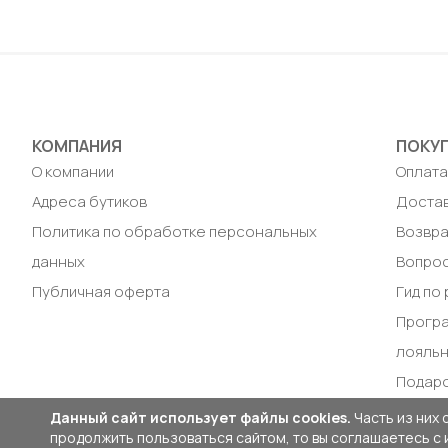
S / 46
Доб
Добавить в корзину
КОМПАНИЯ
ПОКУ
О компании
Оплат
Адреса бутиков
Доста
Политика по обработке персональных
Возвра
данных
Вопрос
Публичная оферта
Гид по
Прогр
лояль
Подар
Данный сайт использует файлы cookies.
Часть из них 
продолжить пользоваться сайтом, то вы соглашаетесь с