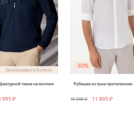
-30%
Эксклюзивно в бутиках
 фактурной ткани на молнии
Рубашка из льна приталенная
3 995 ₽
11 895 ₽
16 995 ₽
Размер
S / 46