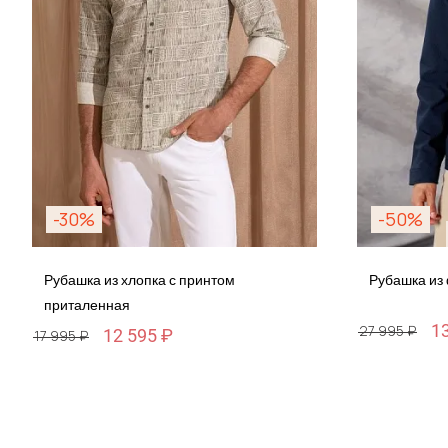
-30%
-50%
Рубашка из хлопка с принтом
Рубашка из
приталенная
1
27 995 ₽
12 595 ₽
17 995 ₽
Размер
Размер
M / 48