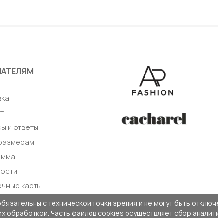
авить в корзину
Добавить в корзи
ПАТЕЛЯМ
а
вка
т
ы и ответы
 размерам
амма
ности
очные карты
обязательны с технической точки зрения и не могут быть отключе
 их обработкой. Часть файлов cookies осуществляет сбор анали