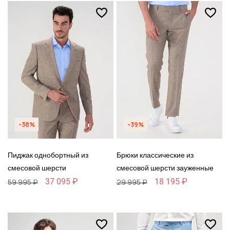
-38%
-39%
Пиджак однобортный из
Брюки классические из
смесовой шерсти
смесовой шерсти зауженные
37 095 ₽
18 195 ₽
59 995 ₽
29 995 ₽