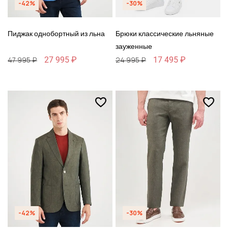
-42%
-30%
Пиджак однобортный из льна
Брюки классические льняные
зауженные
27 995 ₽
17 495 ₽
47 995 ₽
24 995 ₽
-42%
-30%