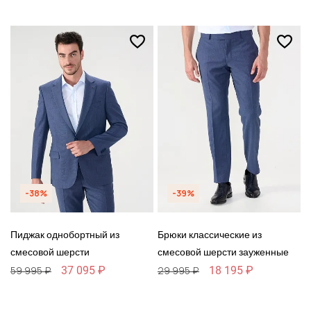
-38%
-39%
Пиджак однобортный из
Брюки классические из
смесовой шерсти
смесовой шерсти зауженные
37 095 ₽
18 195 ₽
59 995 ₽
29 995 ₽