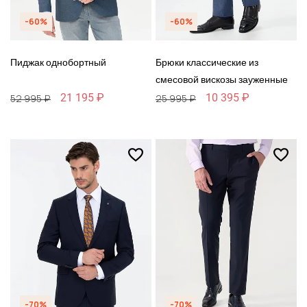
-60%
-60%
Пиджак однобортный
Брюки классические из
смесовой вискозы зауженные
21 195 ₽
10 395 ₽
52 995 ₽
25 995 ₽
-70%
-70%