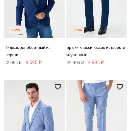
-82%
-83%
Пиджак однобортный из
Брюки классические из шерсти
шерсти
зауженные
9 595 ₽
4 995 ₽
52 995 ₽
29 995 ₽