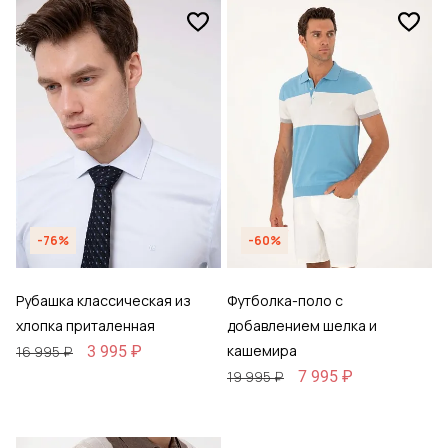
-76%
-60%
Рубашка классическая из
Футболка-поло с
хлопка приталенная
добавлением шелка и
кашемира
3 995 ₽
16 995 ₽
7 995 ₽
19 995 ₽