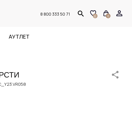
8 800 333 50 71
0
0
АУТЛЕТ
РСТИ
C_Y23.VR058