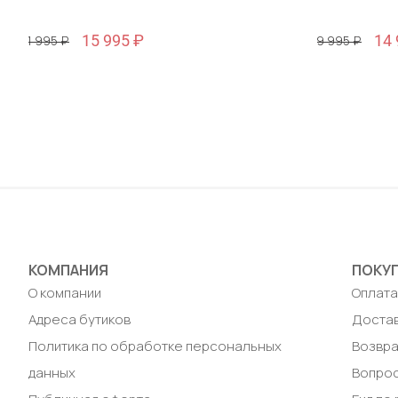
15 995 ₽
14 
51 995 ₽
49 995 ₽
Размер
Размер
46 / 46
48 / 48
Добавить в корзину
Доб
КОМПАНИЯ
ПОКУ
О компании
Оплат
Адреса бутиков
Доста
Политика по обработке персональных
Возвра
данных
Вопрос