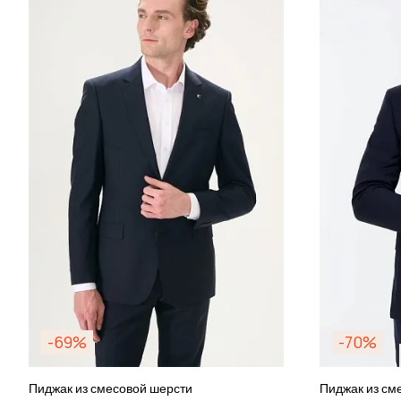
-69%
-70%
Пиджак из смесовой шерсти
Пиджак из см