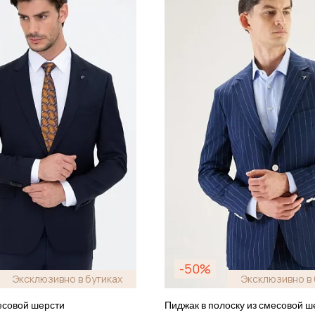
-50%
Эксклюзивно в бутиках
Эксклюзивно в 
есовой шерсти
Пиджак в полоску из смесовой ш