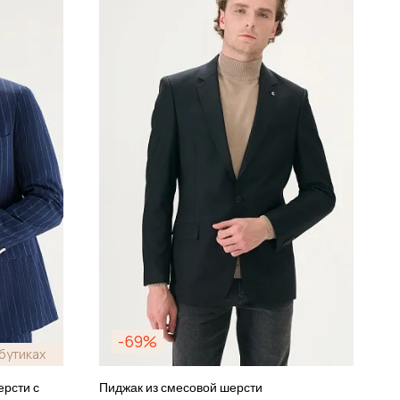
-69%
бутиках
ерсти с
Пиджак из смесовой шерсти