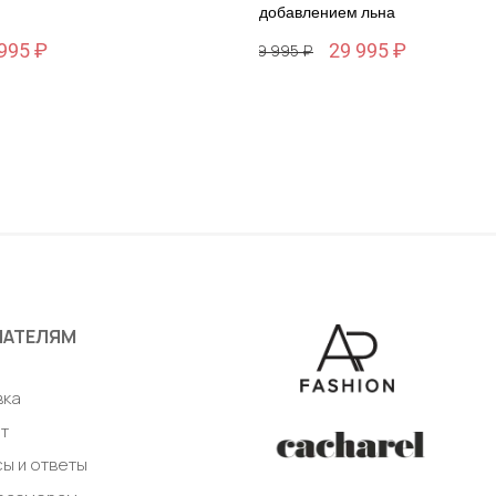
добавлением льна
995 ₽
29 995 ₽
59 995 ₽
Размер
46 / 46
авить в корзину
Добавить в корзи
ПАТЕЛЯМ
а
вка
т
ы и ответы