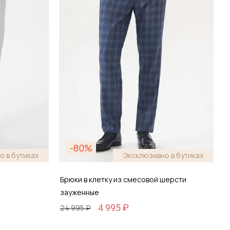
зину
Добавить в корзину
-80%
о в бутиках
Эксклюзивно в бутиках
Брюки в клетку из смесовой шерсти
зауженные
4 995 ₽
24 995 ₽