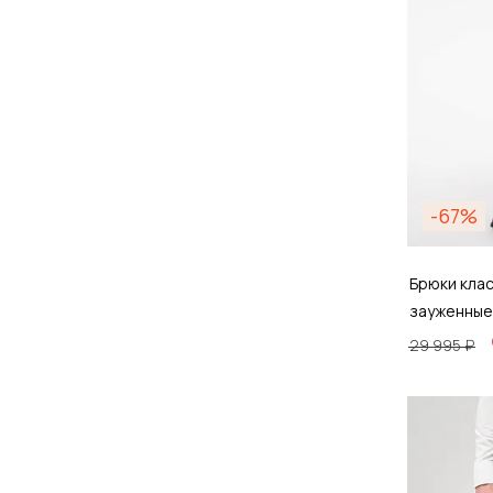
-67%
Брюки кла
зауженные
29 995 ₽
Размер
44 /