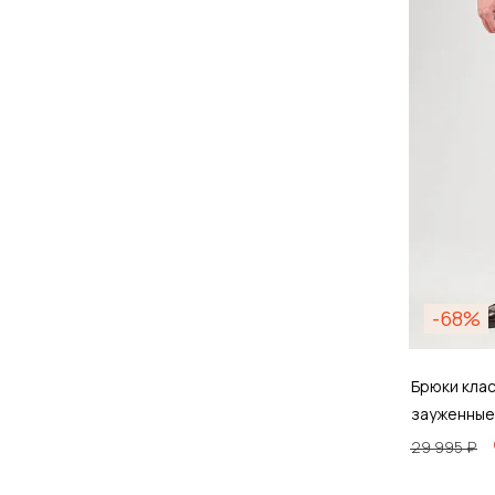
Д
-68%
Брюки кла
зауженные
29 995 ₽