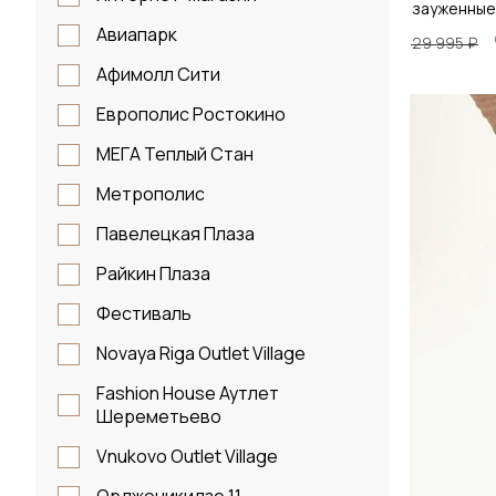
зауженные
50
Авиапарк
29 995 ₽
52
Афимолл Сити
54
Европолис Ростокино
Размер
56
МЕГА Теплый Стан
48 / 
58
Метрополис
Павелецкая Плаза
Д
Райкин Плаза
Фестиваль
Novaya Riga Outlet Village
Fashion House Аутлет
Шереметьево
Vnukovo Outlet Village