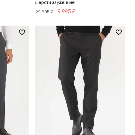
шерсти зауженные
9 995 ₽
29 995 ₽
Размер
46 / 46
зину
Добавить в корзину