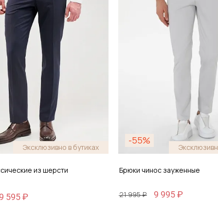
обавить в корзину
Добавить в кор
-55%
Эксклюзивно в бутиках
Эксклюзивн
ссические из шерсти
Брюки чинос зауженные
9 995 ₽
21 995 ₽
9 595 ₽