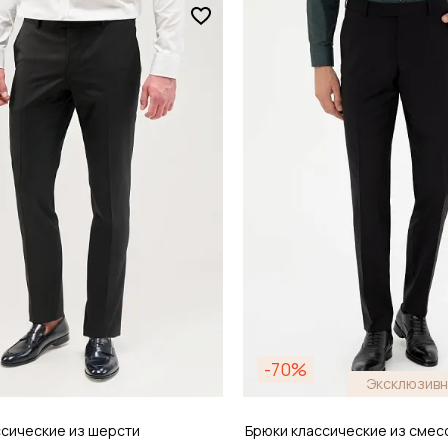
Размер
 44-46
46 / 46
обавить в корзину
Добавить в кор
-70%
Эксклюзивн
ссические из шерсти
Брюки классические из смес