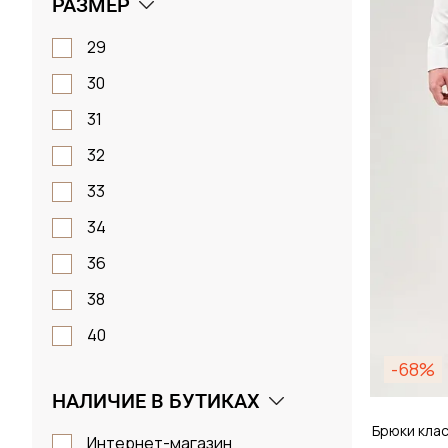
РАЗМЕР
Размер
29
29 /
30
31
Д
32
33
34
36
38
40
-68%
44
НАЛИЧИЕ В БУТИКАХ
46
Брюки кла
48
Интернет-магазин