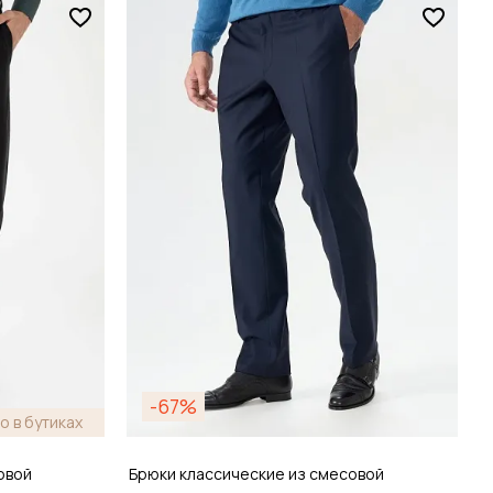
Размер
46 / 46
зину
Добавить в корзину
-67%
о в бутиках
овой
Брюки классические из смесовой