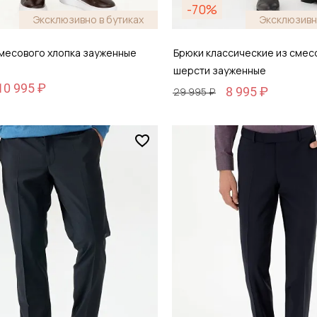
-70%
Эксклюзивно в бутиках
Эксклюзивн
смесового хлопка зауженные
Брюки классические из смес
шерсти зауженные
10 995 ₽
8 995 ₽
29 995 ₽
Размер
 44-46
56 / 56
обавить в корзину
Добавить в кор