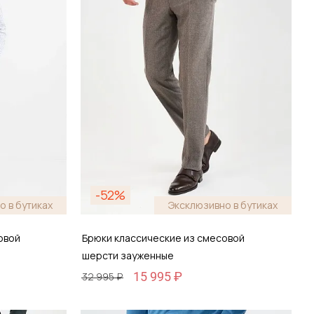
-52%
о в бутиках
Эксклюзивно в бутиках
овой
Брюки классические из смесовой
шерсти зауженные
15 995 ₽
32 995 ₽