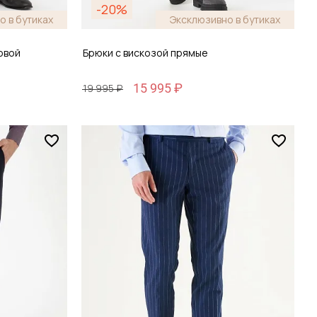
-20%
о в бутиках
Эксклюзивно в бутиках
овой
Брюки с вискозой прямые
15 995 ₽
19 995 ₽
Размер
30 / 46
зину
Добавить в корзину