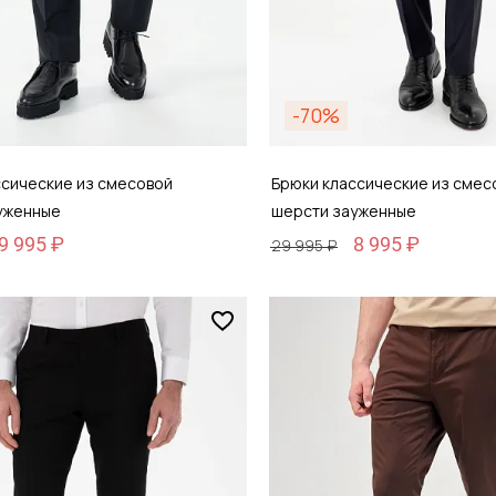
-70%
ссические из смесовой
Брюки классические из смес
уженные
шерсти зауженные
9 995 ₽
8 995 ₽
29 995 ₽
Размер
 46
48 / 48
обавить в корзину
Добавить в кор