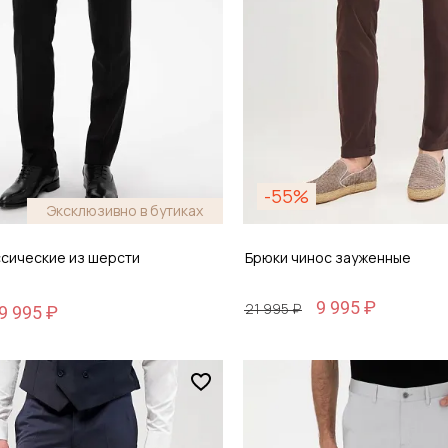
-55%
Эксклюзивно в бутиках
ссические из шерсти
Брюки чинос зауженные
9 995 ₽
21 995 ₽
9 995 ₽
Размер
 44
29 / 44-46