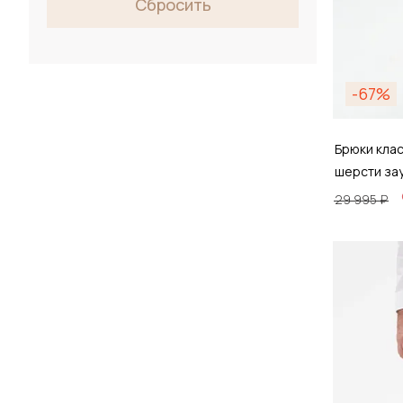
Сбросить
-67%
Брюки кла
шерсти за
29 995 ₽
Размер
46 /
Д