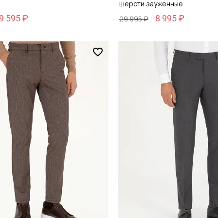
шерсти зауженные
9 595 ₽
8 995 ₽
29 995 ₽
Размер
48
48 / 48
обавить в корзину
Добавить в кор