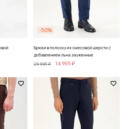
-50%
овой
Брюки в полоску из смесовой шерсти с
добавлением льна зауженные
14 995 ₽
29 995 ₽
Размер
46 / 46
зину
Добавить в корзину