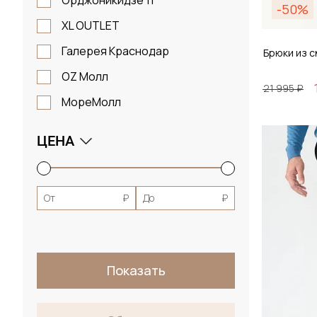
Орджоникидзе 11
-50%
XL OUTLET
Галерея Краснодар
Брюки из 
OZ Молл
21 995 ₽
МореМолл
Размер
ЦЕНА
29 /
От
₽
До
₽
Д
Показать