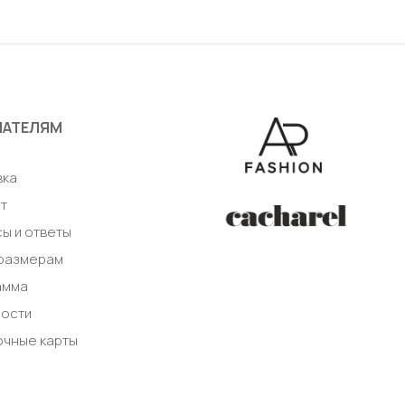
авить в корзину
Добавить в корзи
ПАТЕЛЯМ
а
вка
т
ы и ответы
 размерам
амма
ности
очные карты