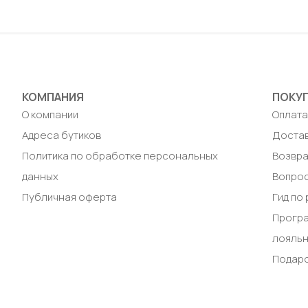
Добавить в корзину
Доб
КОМПАНИЯ
ПОКУ
О компании
Оплат
Адреса бутиков
Доста
Политика по обработке персональных
Возвра
данных
Вопрос
Публичная оферта
Гид по
Прогр
лояль
Подар