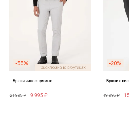
-55%
-20%
Эксклюзивно в бутиках
Брюки чинос прямые
Брюки с ви
9 995 ₽
15
21 995 ₽
19 995 ₽
Размер
Размер
29 / 44-46
29 / 44