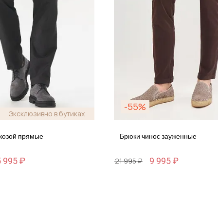
-55%
Эксклюзивно в бутиках
скозой прямые
Брюки чинос зауженные
 995 ₽
9 995 ₽
21 995 ₽
Размер
-46
29 / 44-46