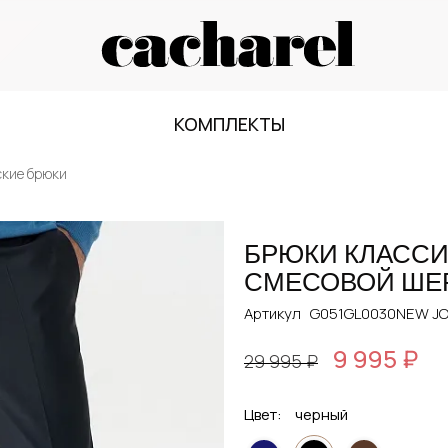
КОМПЛЕКТЫ
ские брюки
БРЮКИ КЛАССИ
СМЕСОВОЙ ШЕ
Артикул
G051GL0030NEW JO
9 995 ₽
29 995 ₽
Цвет:
черный