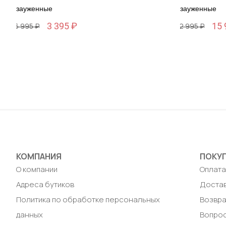
зауженные
зауженные
3 395 ₽
15 
16 995 ₽
32 995 ₽
Размер
Размер
46 / 46
46 / 46
Добавить в корзину
Доб
КОМПАНИЯ
ПОКУ
О компании
Оплат
Адреса бутиков
Доста
Политика по обработке персональных
Возвра
данных
Вопрос