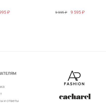
995 ₽
9 595 ₽
29 995 ₽
Размер
48 / 48
авить в корзину
Добавить в корзи
ПАТЕЛЯМ
а
вка
т
ы и ответы