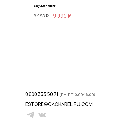
зауженные
9 995 ₽
29 995 ₽
Размер
46 / 46
ну
Добавить в корзину
8 800 333 50 71
(ПН-ПТ 10:00-18:00)
ESTORE@CACHAREL.RU.COM