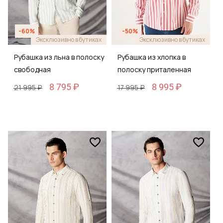
-60%
-50%
Эксклюзивно в бутиках
Эксклюзивно в бутиках
Рубашка из льна в полоску
Рубашка из хлопка в
свободная
полоску приталенная
8 795 ₽
8 995 ₽
21 995 ₽
17 995 ₽