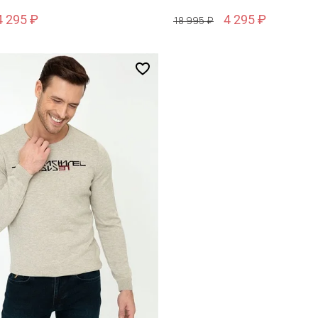
4 295 ₽
4 295 ₽
18 995 ₽
Размер
6
S / 46
обавить в корзину
Добавить в кор