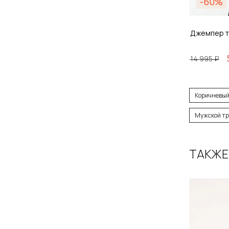
-60%
Джемпер т
14 995 ₽
Размер
Коричневый
S / 4
Мужской тр
ТАКЖЕ
Д