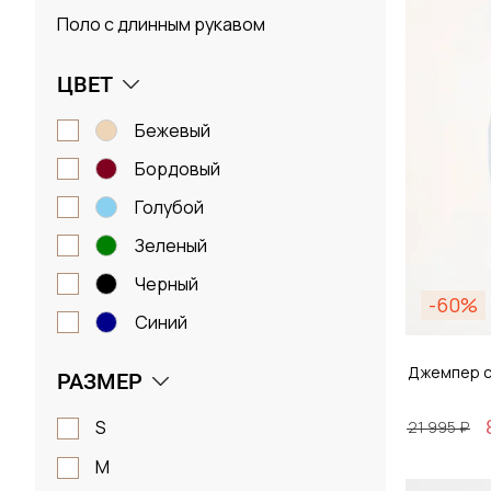
Поло с длинным рукавом
ЦВЕТ
бежевый
бордовый
голубой
зеленый
черный
-60%
синий
Джемпер с
РАЗМЕР
S
21 995 ₽
M