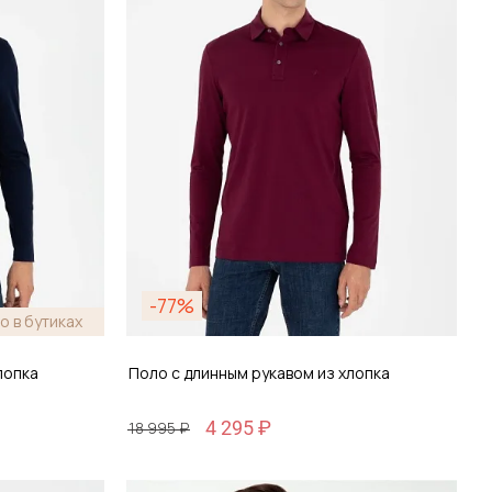
-77%
о в бутиках
лопка
Поло с длинным рукавом из хлопка
4 295 ₽
18 995 ₽