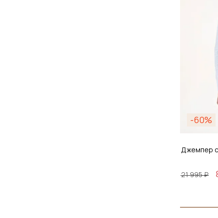
-60%
Джемпер с
21 995 ₽
Размер