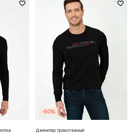
Размер
S / 46
зину
Добавить в корзину
-60%
лопка
Джемпер трикотажный