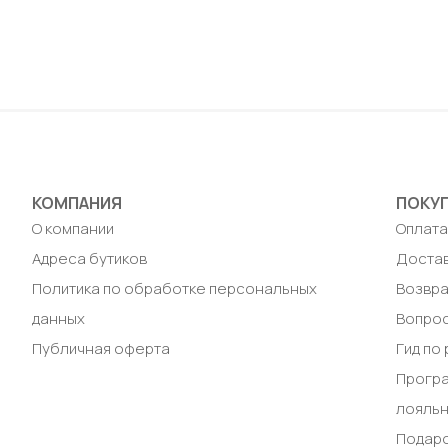
2XL 
До
КОМПАНИЯ
ПОКУ
О компании
Оплат
Адреса бутиков
Доста
Политика по обработке персональных
Возвра
данных
Вопрос
Публичная оферта
Гид по
Прогр
лояль
Подар