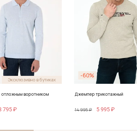
-60%
Эксклюзивно в бутиках
 отложным воротником
Джемпер трикотажный
8 795 ₽
5 995 ₽
14 995 ₽
Размер