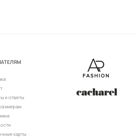
/ 54
S / 46
бавить в корзину
Добавить в корз
ПАТЕЛЯМ
а
вка
т
ы и ответы
 размерам
амма
ности
очные карты