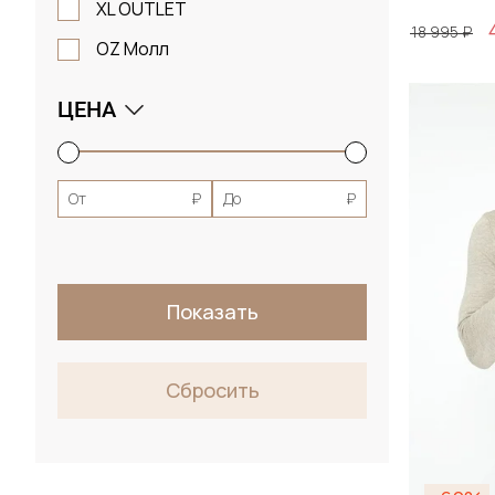
XL OUTLET
18 995 ₽
OZ Молл
Размер
ЦЕНА
S / 4
От
₽
До
₽
Д
Показать
Сбросить