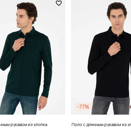
Размер
/ 54
S / 46
обавить в корзину
Добавить в кор
-77%
нным рукавом из хлопка
Поло с длинным рукавом из х