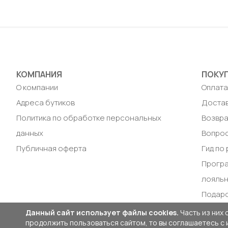
S / 46
Доб
Добавить в корзину
КОМПАНИЯ
ПОКУ
О компании
Оплат
Адреса бутиков
Доста
Политика по обработке персональных
Возвра
данных
Вопрос
Публичная оферта
Гид по
Прогр
лояль
Подар
Данный сайт использует файлы cookies.
Часть из них 
продолжить пользоваться сайтом, то вы соглашаетесь с