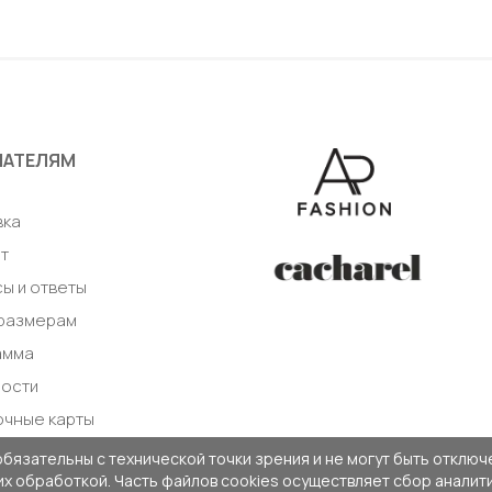
авить в корзину
Добавить в корзи
ПАТЕЛЯМ
а
вка
т
ы и ответы
 размерам
амма
ности
очные карты
обязательны с технической точки зрения и не могут быть отключе
 их обработкой. Часть файлов cookies осуществляет сбор анали