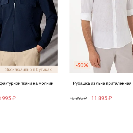
-30%
Эксклюзивно в бутиках
 фактурной ткани на молнии
Рубашка из льна приталенная
3 995 ₽
11 895 ₽
16 995 ₽
Размер
S / 46