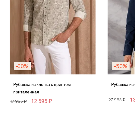
-30%
-50%
Рубашка из хлопка с принтом
Рубашка из
приталенная
1
27 995 ₽
12 595 ₽
17 995 ₽
Размер
Размер
M / 48