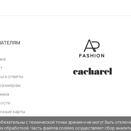
авить в корзину
Добавить в корзи
ПАТЕЛЯМ
а
вка
т
ы и ответы
 размерам
амма
ности
очные карты
обязательны с технической точки зрения и не могут быть отключе
 их обработкой. Часть файлов cookies осуществляет сбор анали