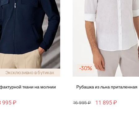
-30%
Эксклюзивно в бутиках
 фактурной ткани на молнии
Рубашка из льна приталенная
3 995 ₽
11 895 ₽
16 995 ₽
Размер
S / 46