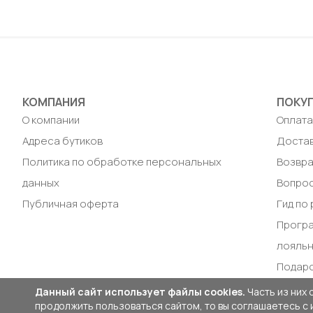
S / 46
Доб
Добавить в корзину
КОМПАНИЯ
ПОКУ
О компании
Оплат
Адреса бутиков
Доста
Политика по обработке персональных
Возвра
данных
Вопрос
Публичная оферта
Гид по
Прогр
лояль
Подар
Данный сайт использует файлы cookies.
Часть из них 
продолжить пользоваться сайтом, то вы соглашаетесь с