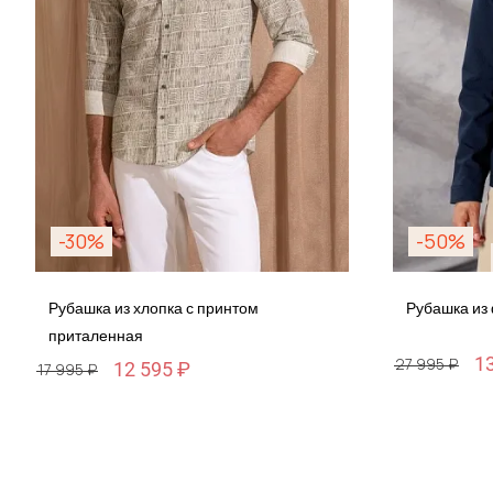
-30%
-50%
Рубашка из хлопка с принтом
Рубашка из
приталенная
1
27 995 ₽
12 595 ₽
17 995 ₽
Размер
Размер
M / 48