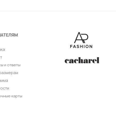
авить в корзину
Добавить в корзи
ПАТЕЛЯМ
а
вка
т
ы и ответы
 размерам
амма
ности
очные карты