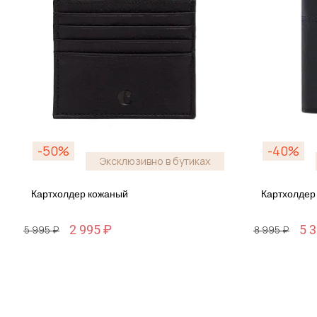
-50%
-40%
Эксклюзивно в бутиках
Картхолдер кожаный
Картхолдер
2 995 ₽
5 
5 995 ₽
8 995 ₽