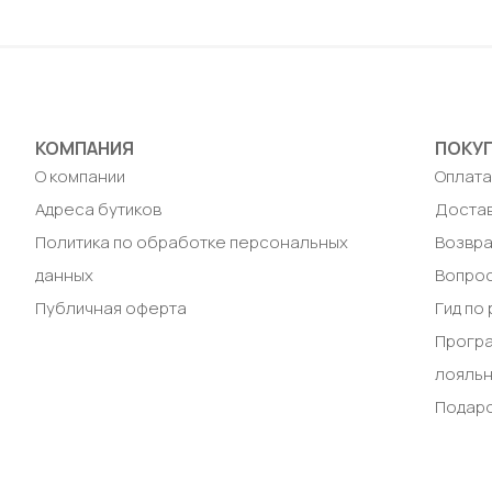
Добавить в корзину
Доб
КОМПАНИЯ
ПОКУ
О компании
Оплат
Адреса бутиков
Доста
Политика по обработке персональных
Возвра
данных
Вопрос
Публичная оферта
Гид по
Прогр
лояль
Подар