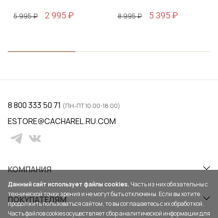
2 995 ₽
5 395 ₽
5 995 ₽
8 995 ₽
8 800 333 50 71
(ПН-ПТ 10:00-18:00)
ESTORE@CACHAREL.RU.COM
КОМПАНИЯ
Данный сайт использует файлы cookies.
Часть из них обязательны с
технической точки зрения и не могут быть отключены. Если вы хотите
ПОКУПАТЕЛЯМ
продолжить пользоваться сайтом, то вы соглашаетесь с их обработкой.
Часть файлов cookies осуществляет сбор аналитической информации для