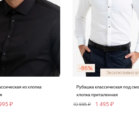
-86%
Эксклюзивно в 
ссическая из хлопка
Рубашка классическая под смо
я
хлопка приталенная
995 ₽
1 495 ₽
10 995 ₽
Размер