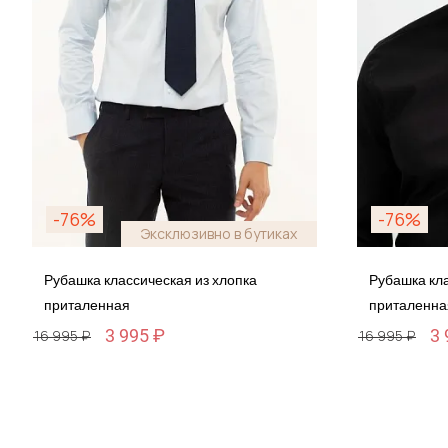
-76%
-76%
Эксклюзивно в бутиках
Рубашка классическая из хлопка
Рубашка кла
приталенная
приталенна
3 995 ₽
3 
16 995 ₽
16 995 ₽
Размер
Размер