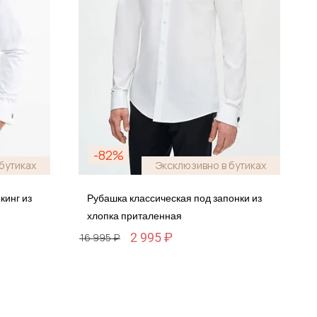
-82%
бутиках
Эксклюзивно в бутиках
кинг из
Рубашка классическая под запонки из
хлопка приталенная
2 995 ₽
16 995 ₽
Размер