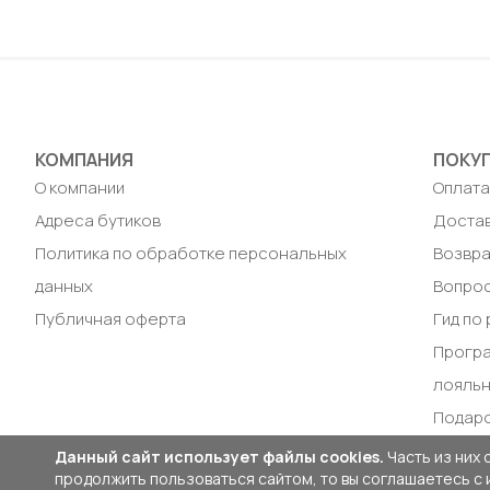
38 / 44
38 / 44
Добавить в корзину
Доб
КОМПАНИЯ
ПОКУ
О компании
Оплат
Адреса бутиков
Доста
Политика по обработке персональных
Возвра
данных
Вопрос
Публичная оферта
Гид по
Прогр
лояль
Подар
Данный сайт использует файлы cookies.
Часть из них 
продолжить пользоваться сайтом, то вы соглашаетесь с