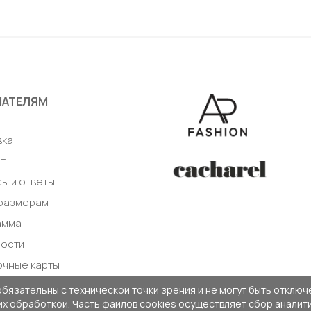
38 / 44
авить в корзину
Добавить в корзи
ПАТЕЛЯМ
а
вка
т
ы и ответы
 размерам
амма
ности
очные карты
обязательны с технической точки зрения и не могут быть отключе
 их обработкой. Часть файлов cookies осуществляет сбор анали