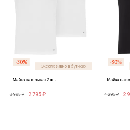
-30%
-30%
Эксклюзивно в бутиках
Майка нательная 2 шт.
Майка нате
2 795 ₽
2 
3 995 ₽
4 295 ₽
Размер
Размер
S / 46
M / 48