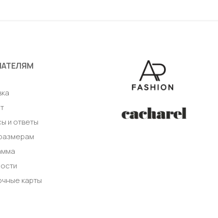
авить в корзину
Добавить в корзи
ПАТЕЛЯМ
а
вка
т
ы и ответы
 размерам
амма
ности
очные карты