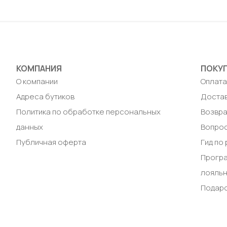
Добавить в корзину
Доб
КОМПАНИЯ
ПОКУ
О компании
Оплат
Адреса бутиков
Доста
Политика по обработке персональных
Возвра
данных
Вопрос
Публичная оферта
Гид по
Прогр
лояль
Подар