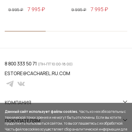
7 995 ₽
7 995 ₽
9 995 ₽
9 995 ₽
8 800 333 50 71
(ПН-ПТ 10:00-18:00)
ESTORE@CACHAREL.RU.COM
КОМПАНИЯ
Данный сайт использует файлы cookies.
Часть из них обязательны с
технической точки зрения и не могут быть отключены. Если вы хотите
ПОКУПАТЕЛЯМ
продолжить пользоваться сайтом, то вы соглашаетесь с их обработкой.
Часть файлов cookies осуществляет сбор аналитической информации для