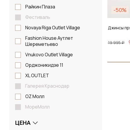
Райкин Плаза
-50%
Фестиваль
Novaya Riga Outlet Village
Джинсы п
Fashion House Аутлет
19 995 ₽
Шереметьево
Vnukovo Outlet Village
Размер
Орджоникидзе 11
29 /
XL OUTLET
Галерея Краснодар
OZ Молл
До
МореМолл
ЦЕНА