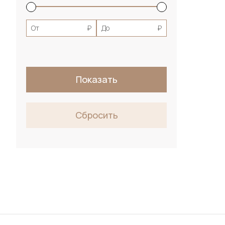
От
₽
До
₽
Показать
Сбросить