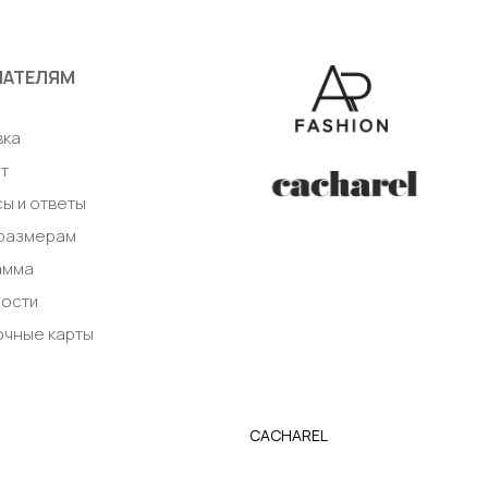
ПАТЕЛЯМ
а
вка
т
ы и ответы
 размерам
амма
ности
очные карты
CACHAREL