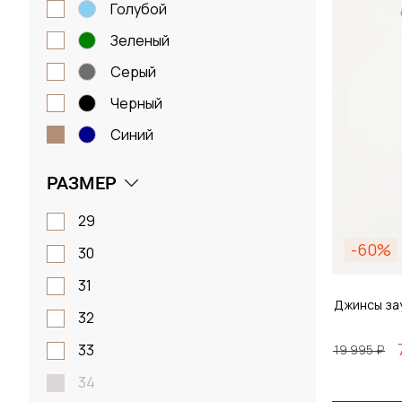
голубой
зеленый
серый
черный
синий
РАЗМЕР
29
-60%
30
31
Джинсы за
32
33
19 995 ₽
34