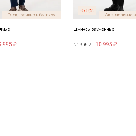
-50%
Эксклюзивно в бутиках
Эксклюзивно в
рямые
Джинсы зауженные
9 995 ₽
10 995 ₽
21 995 ₽
Размер
 44-46
30 / 46
бавить в корзину
Добавить в корз