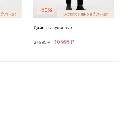
-50%
 бутиках
Эксклюзивно в бутиках
Джинсы зауженные
Д
10 995 ₽
21 995 ₽
2
Размер
29 / 44-46
ину
Добавить в корзину