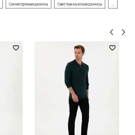
Синие прямые джинсы
Светлые мужские джинсы
...
зину