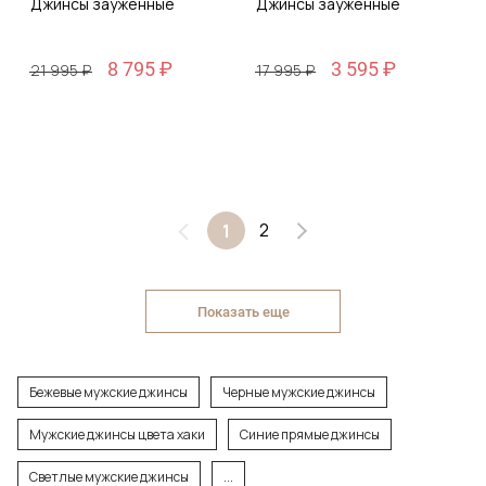
Джинсы зауженные
Джинсы зауженные
8 795 ₽
3 595 ₽
21 995 ₽
17 995 ₽
2
1
Показать еще
Бежевые мужские джинсы
Черные мужские джинсы
Мужские джинсы цвета хаки
Синие прямые джинсы
Светлые мужские джинсы
...