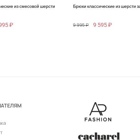
ческие из смесовой шерсти
Брюки классические из шерсти 
995 ₽
9 595 ₽
29 995 ₽
Размер
48 / 48
авить в корзину
Добавить в корзи
ПАТЕЛЯМ
а
вка
т