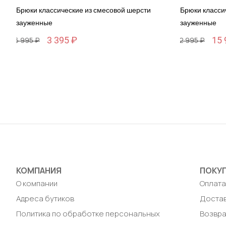
Брюки классические из смесовой шерсти
Брюки класси
зауженные
зауженные
3 395 ₽
15 
16 995 ₽
32 995 ₽
Размер
Размер
46 / 46
46 / 46
Добавить в корзину
Доб
КОМПАНИЯ
ПОКУ
О компании
Оплат
Адреса бутиков
Доста
Политика по обработке персональных
Возвра