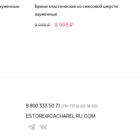
зауженные
Брюки классические из смесовой шерсти
зауженные
8 995 ₽
29 995 ₽
Размер
48 / 48
ну
Добавить в корзину
8 800 333 50 71
(ПН-ПТ 10:00-18:00)
ESTORE@CACHAREL.RU.COM