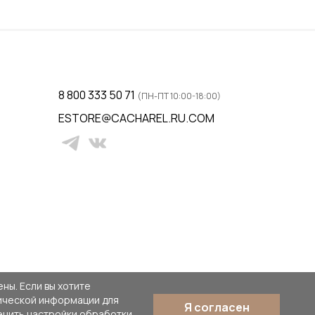
ну
Добавить в корзину
8 800 333 50 71
(ПН-ПТ 10:00-18:00)
ESTORE@CACHAREL.RU.COM
ны. Если вы хотите
тической информации для
Я согласен
енить настройки обработки