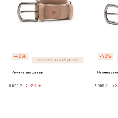
-40%
-40%
Эксклюзивно в бутиках
Ремень замшевый
Ремень за
5 395 ₽
5 
8 995 ₽
8 995 ₽
Размер
Размер
120 / 120
110 / 11