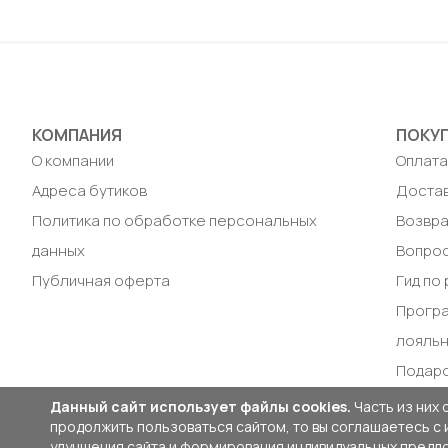
Добавить в корзину
Доб
КОМПАНИЯ
ПОКУ
О компании
Оплат
Адреса бутиков
Доста
Политика по обработке персональных
Возвра
данных
Вопрос
Публичная оферта
Гид по
Прогр
лояль
Подар
Данный сайт использует файлы cookies.
Часть из них 
продолжить пользоваться сайтом, то вы соглашаетесь с
улучшения сайта и формирования индивидуальных предло