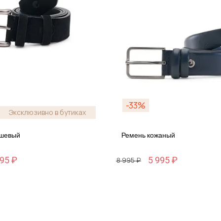
-33%
Эксклюзивно в бутиках
мшевый
Ремень кожаный
395 ₽
5 995 ₽
8 995 ₽
Размер
0-116
110 / 110-116