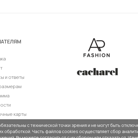
авить в корзину
Добавить в корзи
ПАТЕЛЯМ
а
вка
т
ы и ответы
 размерам
амма
ности
очные карты
обязательны с технической точки зрения и не могут быть отключе
 их обработкой. Часть файлов cookies осуществляет сбор анали
жений. Вы можете согласиться с их сбором или отказаться. Изм