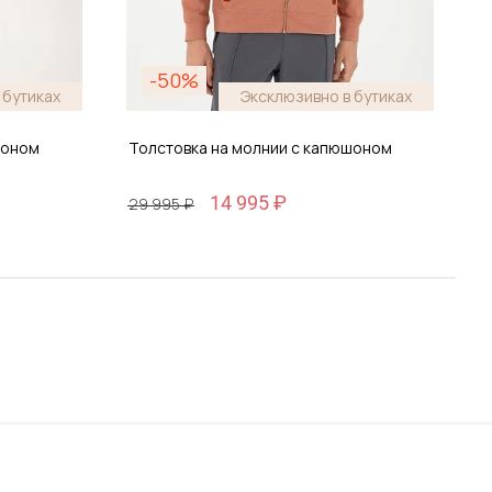
-50%
 бутиках
Эксклюзивно в бутиках
шоном
Толстовка на молнии с капюшоном
Т
14 995 ₽
29 995 ₽
2
Размер
2XL / 54
ину
Добавить в корзину