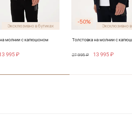
-50%
Эксклюзивно в бутиках
Эксклюзивно в
 на молнии с капюшоном
Толстовка на молнии с капю
13 995 ₽
13 995 ₽
27 995 ₽
Размер
6
M / 48
бавить в корзину
Добавить в корз