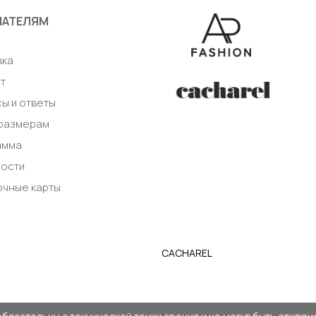
ПАТЕЛЯМ
а
вка
т
ы и ответы
 размерам
амма
ности
очные карты
CACHAREL