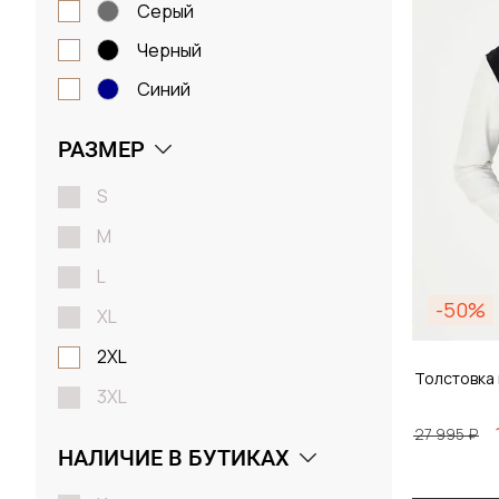
серый
черный
синий
РАЗМЕР
S
M
L
-50%
XL
2XL
Толстовка
3XL
27 995 ₽
НАЛИЧИЕ В БУТИКАХ