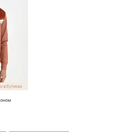
о в бутиках
шоном