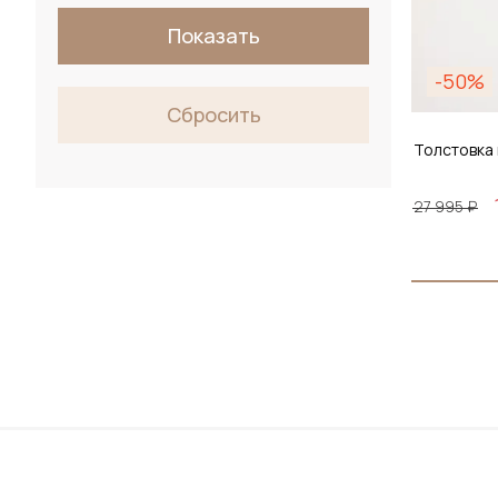
Показать
-50%
Сбросить
Толстовка
27 995 ₽
Размер
S / 4
До