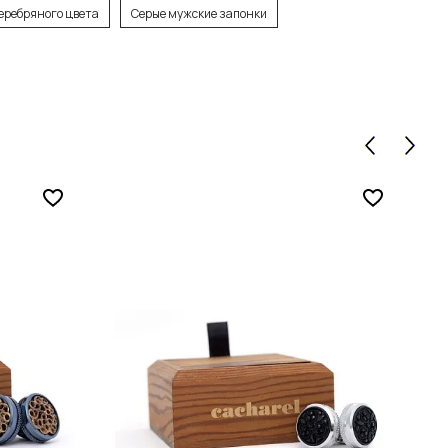
еребряного цвета
Серые мужские запонки