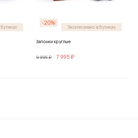
-20%
 бутиках
Эксклюзивно в бутиках
Запонки круглые
З
7 995 ₽
9 995 ₽
9
ину
Добавить в корзину