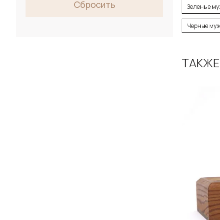
Сбросить
Зеленые му
Черные муж
ТАКЖЕ
Д