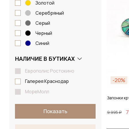
золотой
серебряный
серый
черный
синий
НАЛИЧИЕ В БУТИКАХ
Европолис Ростокино
-20%
Галерея Краснодар
МореМолл
Запонки кр
Показать
7
9 995 ₽