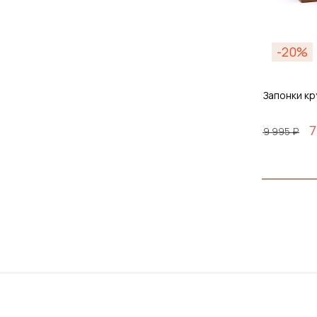
-20%
Запонки кр
7
9 995 ₽
До