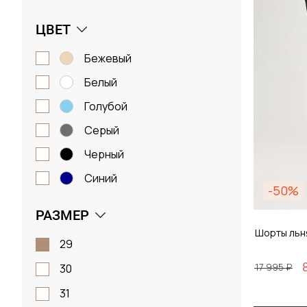
ЦВЕТ
бежевый
белый
голубой
серый
черный
синий
-50%
РАЗМЕР
Шорты льн
29
17 995 ₽
30
31