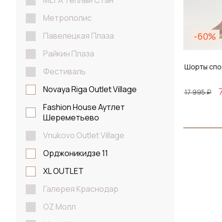
МЕГА Теплый Стан
Метрополис
Павелецкая Плаза
-60%
Райкин Плаза
Шорты спо
Фестиваль
Novaya Riga Outlet Village
17 995 ₽
Fashion House Аутлет
Шереметьево
Размер
Vnukovo Outlet Village
S / 4
Орджоникидзе 11
XL OUTLET
Галерея Краснодар
До
OZ Молл