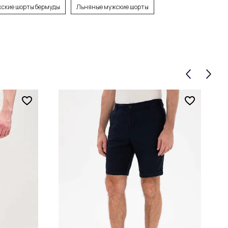
ские шорты бермуды
Льняные мужские шорты