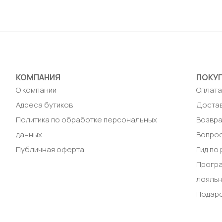
КОМПАНИЯ
ПОКУ
О компании
Оплат
Адреса бутиков
Доста
Политика по обработке персональных
Возвра
данных
Вопрос
Публичная оферта
Гид по
Прогр
лояль
Подар