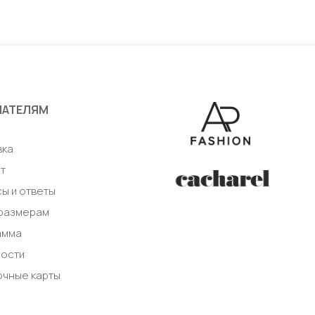
ПАТЕЛЯМ
а
вка
т
ы и ответы
 размерам
амма
ности
очные карты