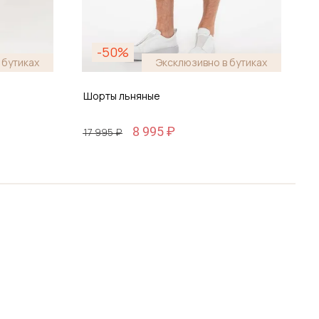
-50%
 бутиках
Эксклюзивно в бутиках
Шорты льняные
Ш
8 995 ₽
17 995 ₽
1
Размер
30 / 46
ину
Добавить в корзину