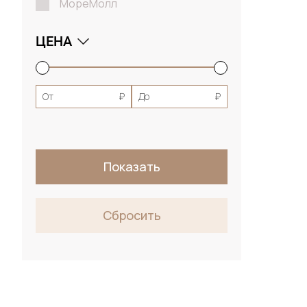
МореМолл
ЦЕНА
От
₽
До
₽
Показать
Сбросить