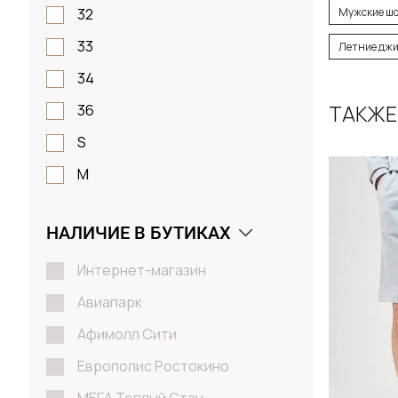
Размер
Мужские шо
32
29 /
33
Летние джи
34
ТАКЖЕ
36
Д
S
M
L
НАЛИЧИЕ В БУТИКАХ
XL
2XL
Интернет-магазин
Авиапарк
Афимолл Сити
Европолис Ростокино