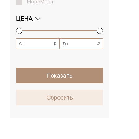
МореМолл
ЦЕНА
От
₽
До
₽
Показать
Сбросить