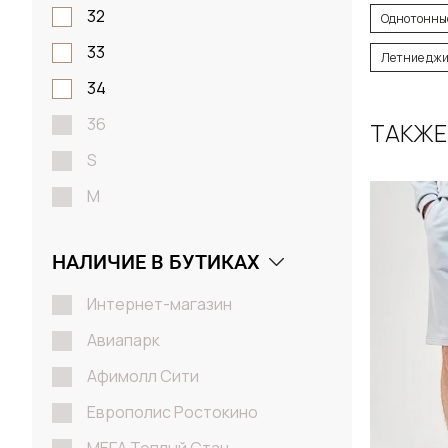
Размер
32
Однотонны
33
30 / 
Летние джи
34
36
ТАКЖЕ
Д
S
M
L
НАЛИЧИЕ В БУТИКАХ
XL
2XL
Интернет-магазин
Авиапарк
Афимолл Сити
Европолис Ростокино