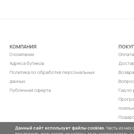
КОМПАНИЯ
ПОКУ
О компании
Оплат
Адреса бутиков
Доста
Политика по обработке персональных
Возвра
данных
Вопрос
Публичная оферта
Гид по
Прогр
лояль
Подар
Данный сайт использует файлы cookies.
Часть из них 
продолжить пользоваться сайтом, то вы соглашаетесь с