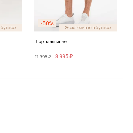
-50%
 бутиках
Эксклюзивно в бутиках
Шорты льняные
Ш
8 995 ₽
17 995 ₽
1
Размер
30 / 46
ину
Добавить в корзину