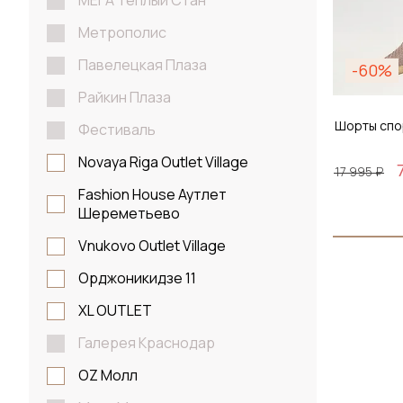
МЕГА Теплый Стан
Метрополис
Павелецкая Плаза
-60%
Райкин Плаза
Шорты спо
Фестиваль
Novaya Riga Outlet Village
17 995 ₽
Fashion House Аутлет
Шереметьево
Размер
Vnukovo Outlet Village
S / 4
Орджоникидзе 11
XL OUTLET
Галерея Краснодар
До
OZ Молл