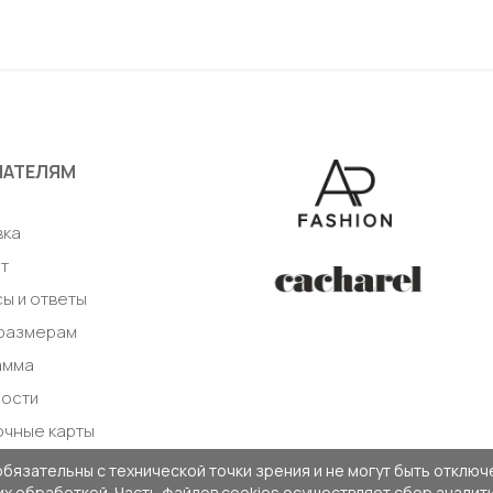
ПАТЕЛЯМ
а
вка
т
ы и ответы
 размерам
амма
ности
очные карты
обязательны с технической точки зрения и не могут быть отключе
 их обработкой. Часть файлов cookies осуществляет сбор анали