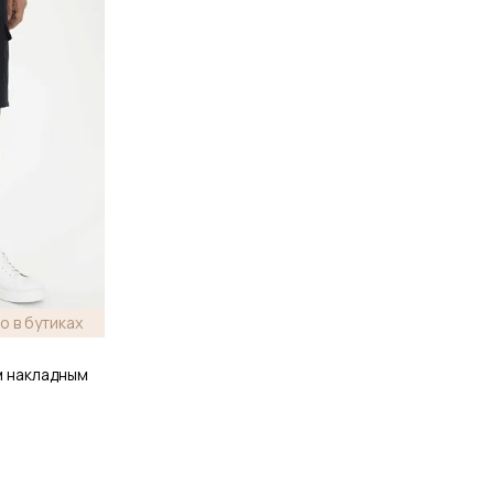
о в бутиках
м накладным