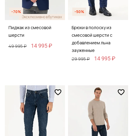
-70%
-50%
Эксклюзивно в бутиках
Пиджак из смесовой
Брюки в полоску из
шерсти
смесовой шерсти с
добавлением льна
14 995 ₽
49 995 ₽
зауженные
14 995 ₽
29 995 ₽