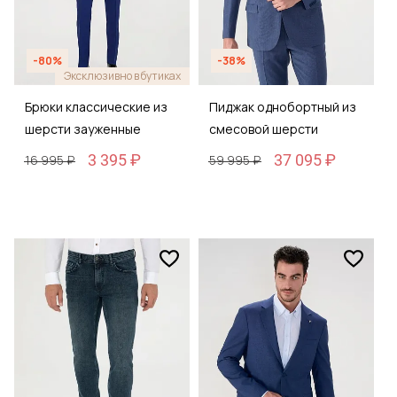
-80%
-38%
Эксклюзивно в бутиках
Брюки классические из
Пиджак однобортный из
шерсти зауженные
смесовой шерсти
3 395 ₽
37 095 ₽
16 995 ₽
59 995 ₽