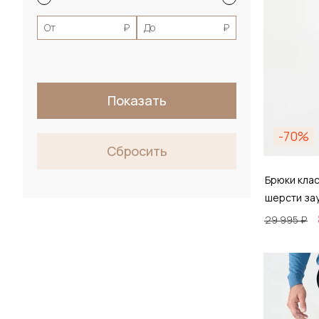
XL
От
₽
До
₽
2XL
XXL
3XL
Показать
40_44
-70%
39_42
Сбросить
43_46
Брюки кла
шерсти за
29 995 ₽
Размер
48 / 