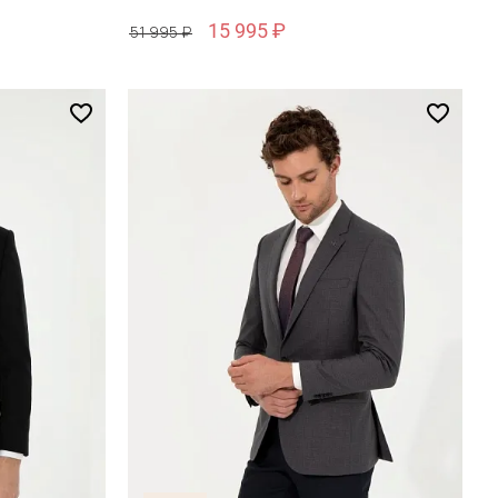
15 995 ₽
51 995 ₽
Размер
48 / 48
зину
Добавить в корзину