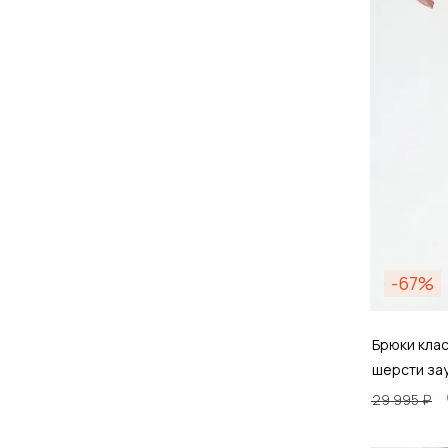
Д
-67%
Брюки кла
шерсти за
29 995 ₽