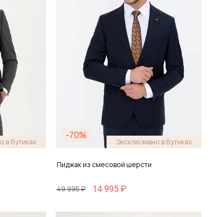
-70%
о в бутиках
Эксклюзивно в бутиках
Пиджак из смесовой шерсти
14 995 ₽
49 995 ₽