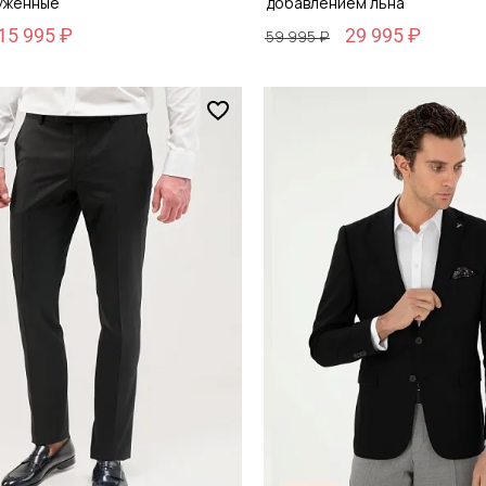
уженные
добавлением льна
15 995 ₽
29 995 ₽
59 995 ₽
Размер
48
48 / 48
обавить в корзину
Добавить в кор