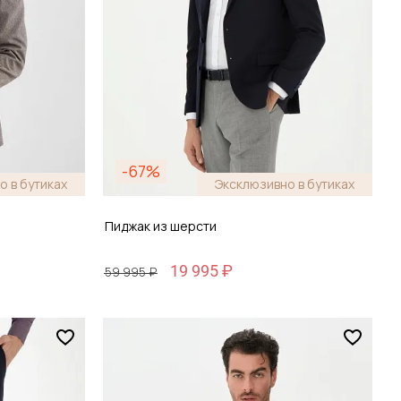
-67%
о в бутиках
Эксклюзивно в бутиках
Пиджак из шерсти
19 995 ₽
59 995 ₽
Размер
48 / 48