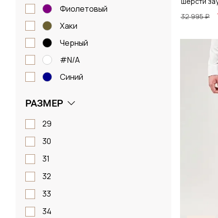
шерсти за
фиолетовый
32 995 ₽
хаки
черный
Размер
#N/A
48 / 
синий
РАЗМЕР
Д
29
30
31
32
33
34