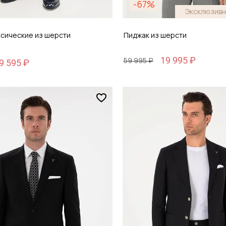
-67%
Эксклюзивн
ссические из шерсти
Пиджак из шерсти
19 995 ₽
59 995 ₽
9 595 ₽
Размер
48
48 / 48
обавить в корзину
Добавить в кор