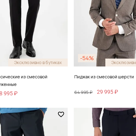
-54%
Эксклюзивно в бутиках
Эксклюзивн
ссические из смесовой
Пиджак из смесовой шерсти
уженные
29 995 ₽
64 995 ₽
8 995 ₽
Размер
48
48 / 48