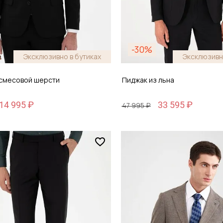
-30%
Эксклюзивно в бутиках
Эксклюзивн
 смесовой шерсти
Пиджак из льна
14 995 ₽
33 595 ₽
47 995 ₽
Размер
48
48 / 48
обавить в корзину
Добавить в кор