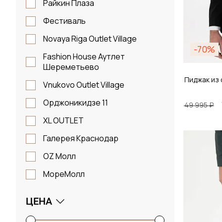
45
Райкин Плаза
46
Фестиваль
48
Novaya Riga Outlet Village
-70%
50
Fashion House Аутлет
Шереметьево
52
Пиджак из
Vnukovo Outlet Village
54
Орджоникидзе 11
49 995 ₽
56
XL OUTLET
58
Галерея Краснодар
Размер
1
OZ Молл
48 / 
2
МореМолл
S
M
ЦЕНА
Д
L