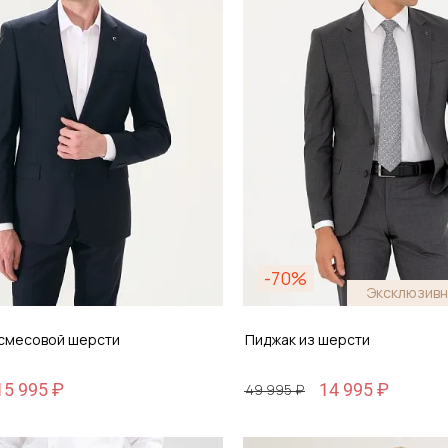
-70%
Эксклюзивн
 смесовой шерсти
Пиджак из шерсти
15 995 ₽
14 995 ₽
49 995 ₽