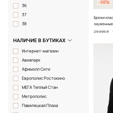
-68%
36
37
Брюки кла
38
зауженные
29 995 ₽
39
НАЛИЧИЕ В БУТИКАХ
40
Размер
40-44
Интернет-магазин
48 / 
40_42
Авиапарк
41
Афимолл Сити
42
Европолис Ростокино
Д
43
МЕГА Теплый Стан
43_45
Метрополис
44
Павелецкая Плаза