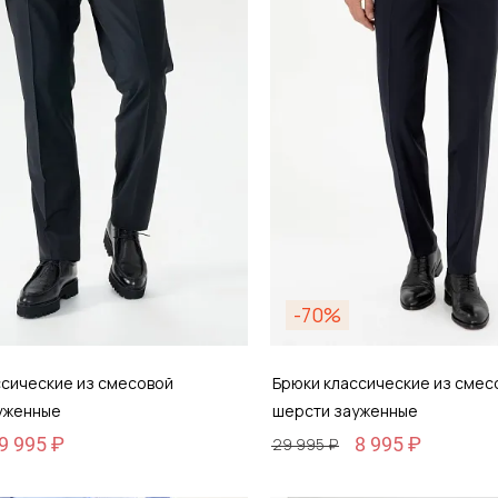
обавить в корзину
Добавить в кор
-70%
ссические из смесовой
Брюки классические из смес
уженные
шерсти зауженные
9 995 ₽
8 995 ₽
29 995 ₽