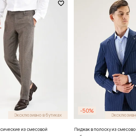
Размер
48
48 / 48
обавить в корзину
Добавить в кор
-50%
Эксклюзивно в бутиках
Эксклюзивн
ссические из смесовой
Пиджак в полоску из смесово