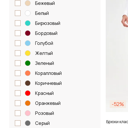
Размер
бежевый
белый
48 / 
бирюзовый
бордовый
Д
голубой
желтый
зеленый
коралловый
коричневый
красный
оранжевый
-52%
розовый
Брюки кла
серый