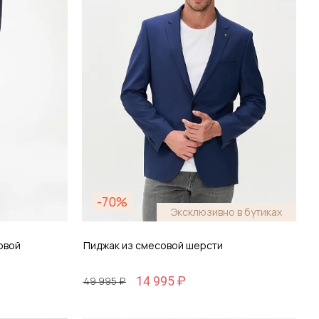
зину
Добавить в корзину
-70%
Эксклюзивно в бутиках
овой
Пиджак из смесовой шерсти
14 995 ₽
49 995 ₽