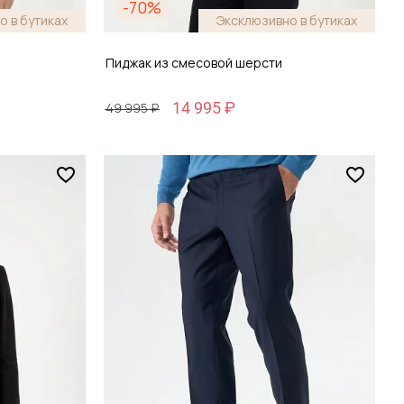
-70%
о в бутиках
Эксклюзивно в бутиках
Пиджак из смесовой шерсти
14 995 ₽
49 995 ₽
Размер
48 / 48
зину
Добавить в корзину