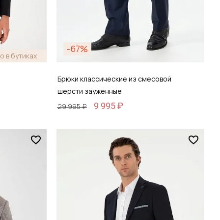
-67%
о в бутиках
Брюки классические из смесовой
шерсти зауженные
9 995 ₽
29 995 ₽
Размер
48 / 48
зину
Добавить в корзину