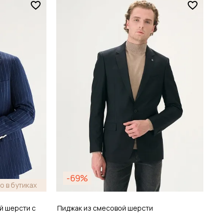
Размер
48 / 48
зину
Добавить в корзину
-69%
о в бутиках
й шерсти с
Пиджак из смесовой шерсти