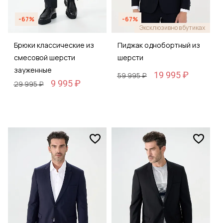
-67%
-67%
Эксклюзивно в бутиках
Брюки классические из
Пиджак однобортный из
смесовой шерсти
шерсти
зауженные
19 995 ₽
59 995 ₽
9 995 ₽
29 995 ₽