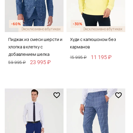
-60%
-30%
Эксклюзивно в бутиках
Эксклюзивно в бутиках
Пиджак из смеси шерсти и
Худи с капюшоном без
хлопка в клетку с
карманов
добавлением шелка
11 195 ₽
15 995 ₽
23 995 ₽
59 995 ₽