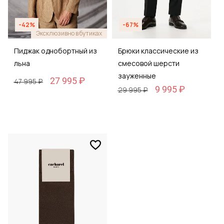
-42%
-67%
Эксклюзивно в бутиках
Пиджак однобортный из
Брюки классические из
льна
смесовой шерсти
зауженные
27 995 ₽
47 995 ₽
9 995 ₽
29 995 ₽