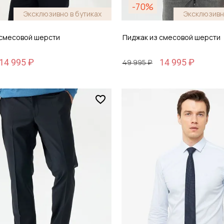
-70%
Эксклюзивно в бутиках
Эксклюзивн
 смесовой шерсти
Пиджак из смесовой шерсти
14 995 ₽
14 995 ₽
49 995 ₽
Размер
 46
52 / 52
обавить в корзину
Добавить в кор