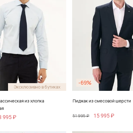
-69%
Эксклюзивно в бутиках
ассическая из хлопка
Пиджак из смесовой шерсти
ая
15 995 ₽
51 995 ₽
3 995 ₽