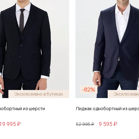
обавить в корзину
Добавить в кор
-82%
Эксклюзивно в бутиках
Эксклюзивн
нобортный из шерсти
Пиджак однобортный из шер
19 995 ₽
9 595 ₽
52 995 ₽