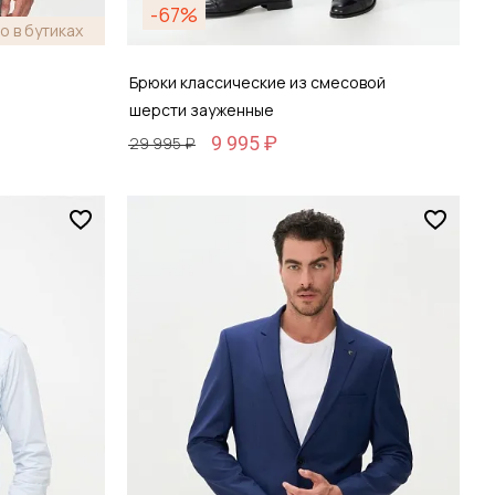
-67%
о в бутиках
Брюки классические из смесовой
шерсти зауженные
9 995 ₽
29 995 ₽
Размер
46 / 46
зину
Добавить в корзину