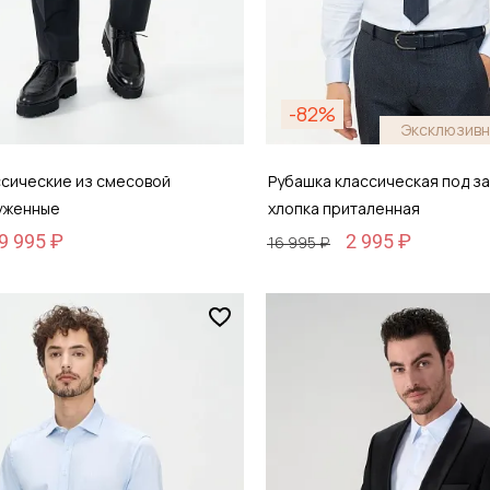
-82%
Эксклюзивн
ссические из смесовой
Рубашка классическая под за
уженные
хлопка приталенная
9 995 ₽
2 995 ₽
16 995 ₽
Размер
 46
37 / 42
обавить в корзину
Добавить в кор