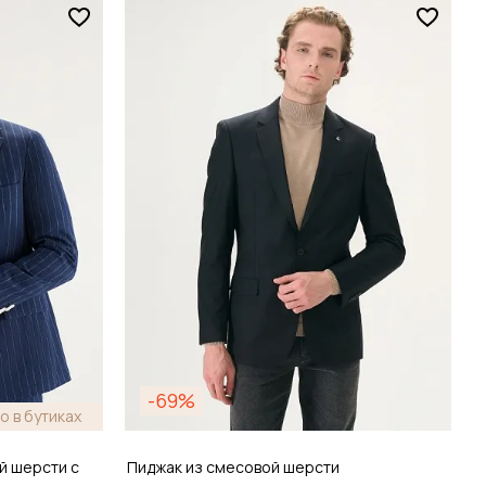
Размер
46 / 46
зину
Добавить в корзину
-69%
о в бутиках
й шерсти с
Пиджак из смесовой шерсти