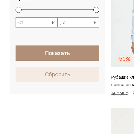
XL
2XL
От
₽
До
₽
XXL
3XL
40_44
Показать
-50%
39_42
43_46
Сбросить
Рубашка кл
приталенн
16 995 ₽
Размер
38 / 