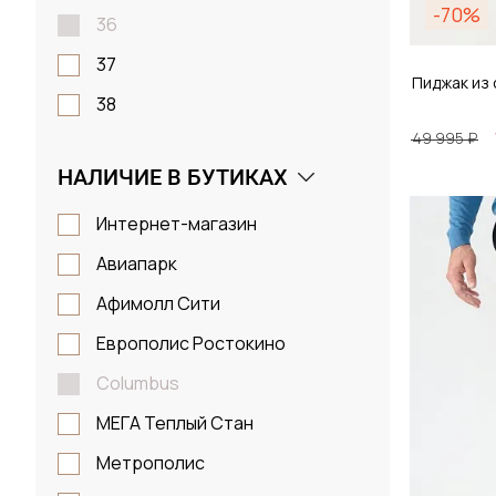
-70%
36
37
Пиджак из
38
49 995 ₽
39
НАЛИЧИЕ В БУТИКАХ
40
Размер
40-44
Интернет-магазин
40_42
Авиапарк
46 /
41
Афимолл Сити
42
Европолис Ростокино
Д
43
Columbus
43_45
МЕГА Теплый Стан
44
Метрополис