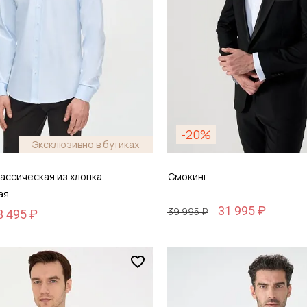
-20%
Эксклюзивно в бутиках
ассическая из хлопка
Смокинг
ая
31 995 ₽
39 995 ₽
8 495 ₽
Размер
44
46 / 46