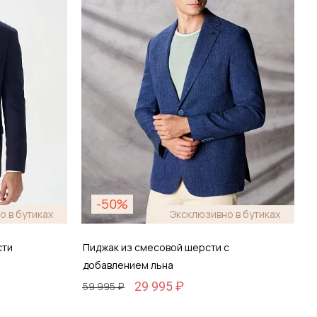
зину
Добавить в корзину
-50%
о в бутиках
Эксклюзивно в бутиках
сти
Пиджак из смесовой шерсти с
добавлением льна
29 995 ₽
59 995 ₽