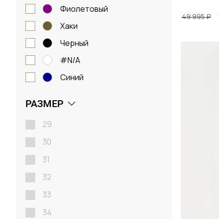
фиолетовый
49 995 ₽
хаки
черный
Размер
#N/A
48 / 
синий
РАЗМЕР
Д
29
30
31
32
33
34