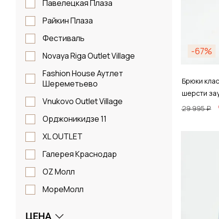
45
Павелецкая Плаза
46
Райкин Плаза
48
Фестиваль
-67%
50
Novaya Riga Outlet Village
52
Fashion House Аутлет
Брюки кла
Шереметьево
54
шерсти за
Vnukovo Outlet Village
56
29 995 ₽
Орджоникидзе 11
58
XL OUTLET
Размер
1
Галерея Краснодар
2
46 /
OZ Молл
S
МореМолл
M
Д
L
ЦЕНА