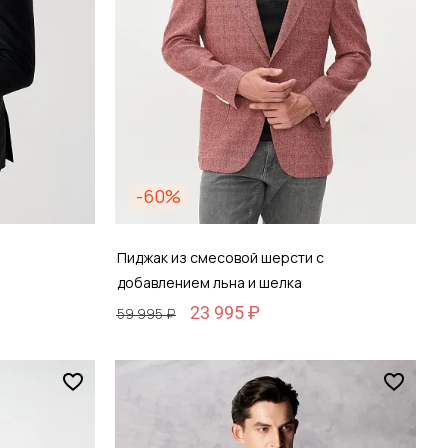
-60%
Пиджак из смесовой шерсти с
добавлением льна и шелка
23 995 ₽
59 995 ₽
Размер
48 / 48