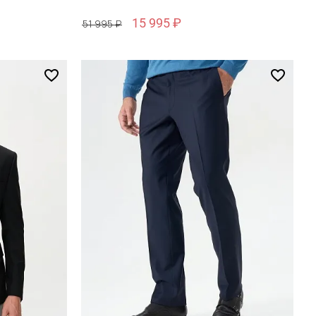
15 995 ₽
51 995 ₽
Размер
46 / 46
зину
Добавить в корзину