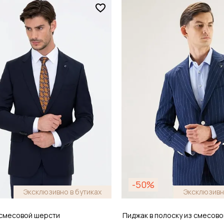
Размер
44
46 / 46
обавить в корзину
Добавить в кор
-50%
Эксклюзивно в бутиках
Эксклюзивн
 смесовой шерсти
Пиджак в полоску из смесово