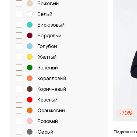
бежевый
Размер
белый
38 / 
бирюзовый
бордовый
Д
голубой
желтый
зеленый
коралловый
коричневый
красный
оранжевый
-70%
розовый
серый
Пиджак из