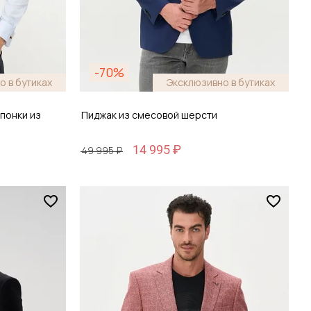
-70%
о в бутиках
Эксклюзивно в бутиках
понки из
Пиджак из смесовой шерсти
14 995 ₽
49 995 ₽
Размер
46 / 46
зину
Добавить в корзину