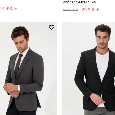
добавлением льна
14 995 ₽
29 995 ₽
59 995 ₽
Размер
48
46 / 46
обавить в корзину
Добавить в кор