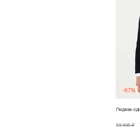
Д
-67%
Пиджак од
59 995 ₽