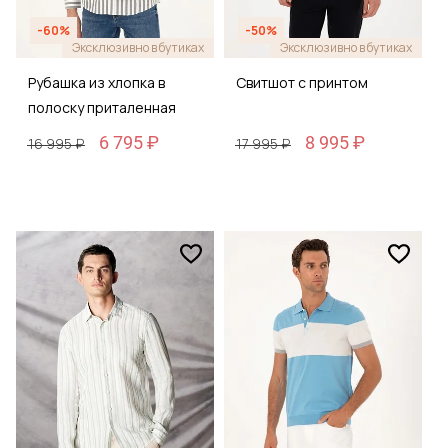
-60%
-50%
Эксклюзивно в бутиках
Эксклюзивно в бутиках
Рубашка из хлопка в
Свитшот с принтом
полоску приталенная
6 795 ₽
8 995 ₽
16 995 ₽
17 995 ₽