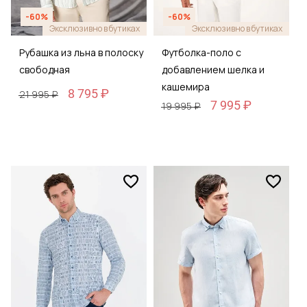
-60%
-60%
Эксклюзивно в бутиках
Эксклюзивно в бутиках
Рубашка из льна в полоску
Футболка-поло с
свободная
добавлением шелка и
кашемира
8 795 ₽
21 995 ₽
7 995 ₽
19 995 ₽