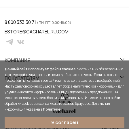
8 800 333 50 71
(ПН-ПТ 10:00-18:00)
ESTORE@CACHAREL.RU.COM
КОМПАНИЯ
Данный сайт использует файлы cookies.
Часть из них обязательны с
технической точки зрения и не могут быть отключены. Если вы хотите
ПОКУПАТЕЛЯМ
продолжить пользоваться сайтом, то вы соглашаетесь с их обработкой.
Часть файлов cookies осуществляет сбор аналитической информации для
улучшения сайта и формирования индивидуальных предложений. Вы
можете согласиться с их сбором или отказаться. Изменить настройки
обработки cookies вы всегда можете в своем браузере. Детальная
информация указана в
Политике
Я согласен
2026
ВСЕ ПРАВА ЗАЩИЩЕНЫ
CACHAREL