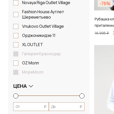
Novaya Riga Outlet Village
-76%
Fashion House Аутлет
Шереметьево
Рубашка кл
приталенн
Vnukovo Outlet Village
16 995 ₽
Орджоникидзе 11
XL OUTLET
Размер
Галерея Краснодар
38 / 
OZ Молл
МореМолл
Д
ЦЕНА
От
₽
До
₽