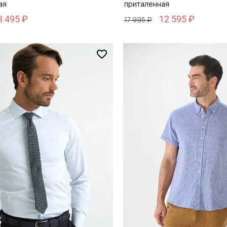
ая
приталенная
8 495 ₽
12 595 ₽
17 995 ₽
Размер
44
M / 48
обавить в корзину
Добавить в кор