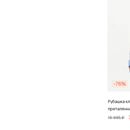
Д
-76%
Рубашка кл
приталенн
16 995 ₽