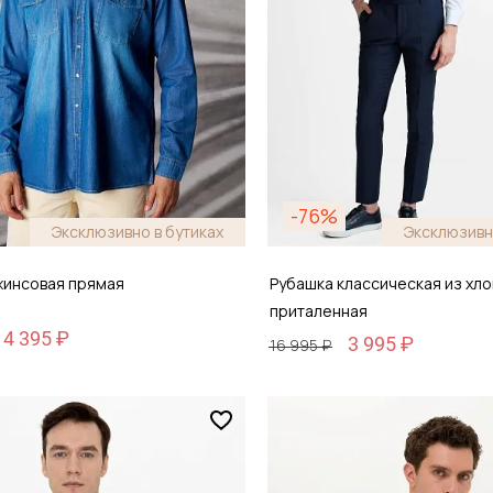
-76%
Эксклюзивно в бутиках
Эксклюзивн
жинсовая прямая
Рубашка классическая из хло
приталенная
14 395 ₽
3 995 ₽
16 995 ₽
Размер
48
38 / 44