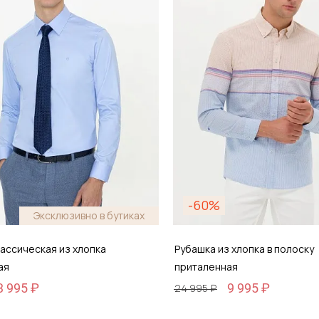
обавить в корзину
Добавить в кор
-60%
Эксклюзивно в бутиках
ассическая из хлопка
Рубашка из хлопка в полоску
ая
приталенная
3 995 ₽
9 995 ₽
24 995 ₽