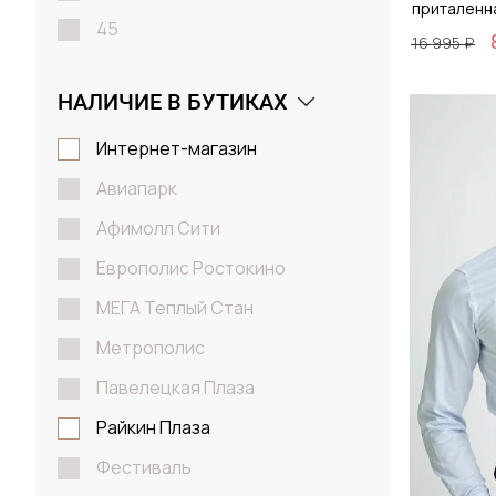
приталенн
45
16 995 ₽
S
НАЛИЧИЕ В БУТИКАХ
M
Размер
L
Интернет-магазин
38 / 
XL
Авиапарк
2XL
Афимолл Сити
Европолис Ростокино
Д
МЕГА Теплый Стан
Метрополис
Павелецкая Плаза
Райкин Плаза
Фестиваль