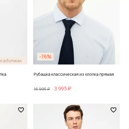
-76%
о в бутиках
пка
Рубашка классическая из хлопка прямая
3 995 ₽
16 995 ₽
Размер
38 / 44