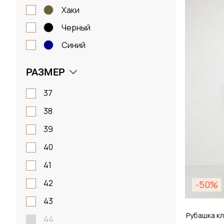
Размер
хаки
черный
38 / 
синий
РАЗМЕР
Д
37
38
39
40
41
42
-50%
43
Рубашка кл
44