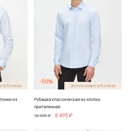
-50%
о в бутиках
Эксклюзивно в бутиках
понки из
Рубашка классическая из хлопка
приталенная
8 495 ₽
16 995 ₽