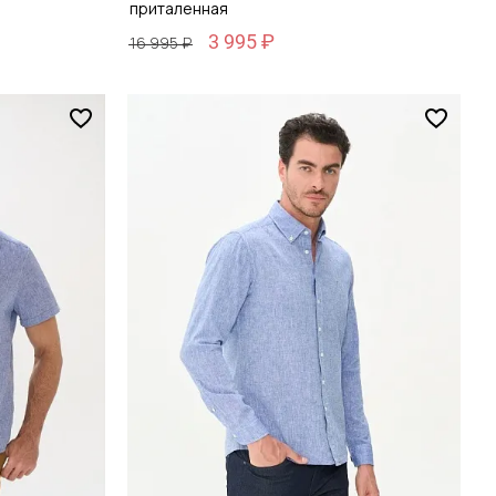
приталенная
3 995 ₽
16 995 ₽
Размер
38 / 44
зину
Добавить в корзину