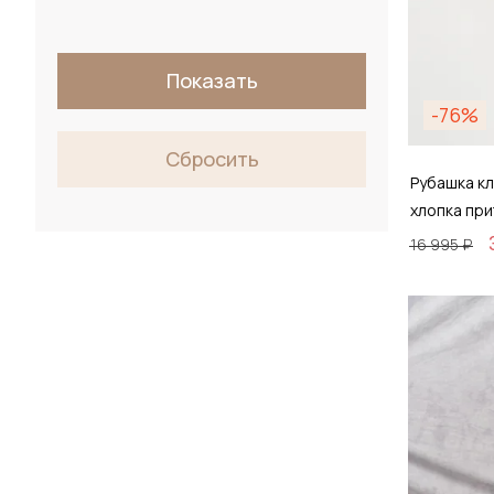
Показать
-76%
Сбросить
Рубашка кл
хлопка пр
16 995 ₽
Размер
37 / 
Д