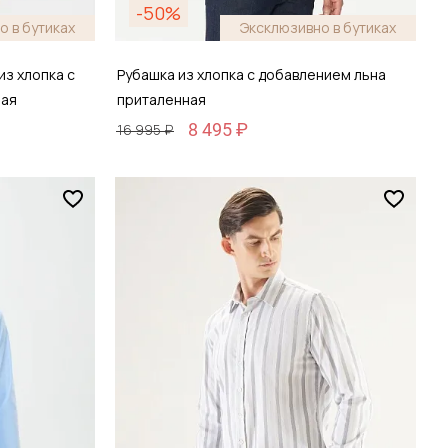
-50%
о в бутиках
Эксклюзивно в бутиках
из хлопка с
Рубашка из хлопка с добавлением льна
ная
приталенная
8 495 ₽
16 995 ₽
Размер
S / 46
зину
Добавить в корзину