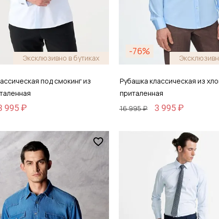
-76%
Эксклюзивно в бутиках
Эксклюзивн
ассическая под смокинг из
Рубашка классическая из хло
италенная
приталенная
3 995 ₽
3 995 ₽
16 995 ₽
Размер
42
38 / 44
обавить в корзину
Добавить в кор