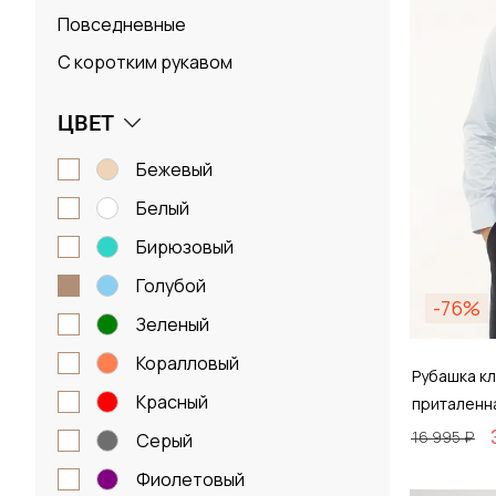
Повседневные
С коротким рукавом
ЦВЕТ
бежевый
белый
бирюзовый
голубой
-76%
зеленый
коралловый
Рубашка кл
красный
приталенн
16 995 ₽
серый
фиолетовый