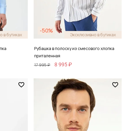
-50%
о в бутиках
Эксклюзивно в бутиках
пка
Рубашка в полоску из смесового хлопка
приталенная
8 995 ₽
17 995 ₽
Размер
38 / 44
зину
Добавить в корзину