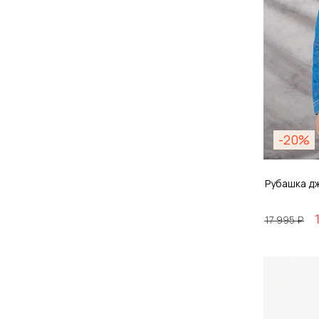
-20%
Рубашка д
17 995 ₽
Размер
M / 