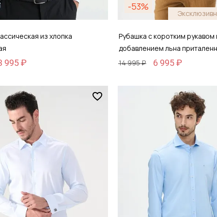
-53%
Эксклюзивн
ассическая из хлопка
Рубашка с коротким рукавом 
ая
добавлением льна притален
3 995 ₽
6 995 ₽
14 995 ₽
Размер
44
S / 46
обавить в корзину
Добавить в кор