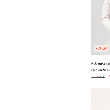
-76%
Рубашка кл
приталенн
16 995 ₽
Размер
38 / 