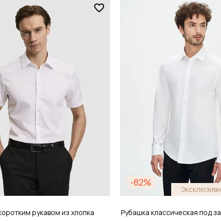
Размер
44
38 / 44
обавить в корзину
Добавить в кор
-82%
Эксклюзивн
коротким рукавом из хлопка
Рубашка классическая под за