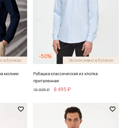
-50%
о в бутиках
Эксклюзивно в бутиках
на молнии
Рубашка классическая из хлопка
приталенная
8 495 ₽
16 995 ₽
Размер
38 / 44