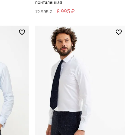
приталенная
8 995 ₽
12 995 ₽
Размер
39 / 46
зину
Добавить в корзину