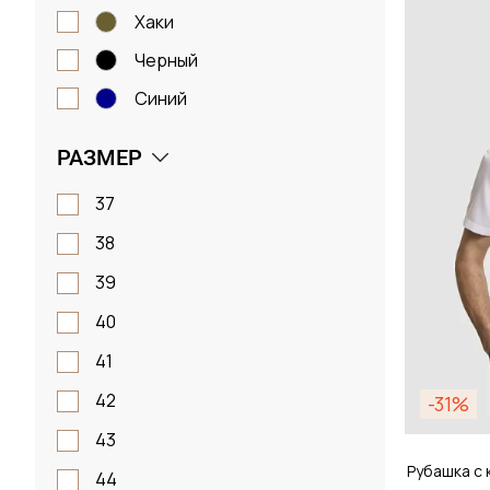
Размер
хаки
черный
38 / 
синий
РАЗМЕР
Д
37
38
39
40
41
42
-31%
43
Рубашка с 
44