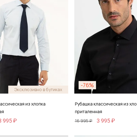
-76%
Эксклюзивно в бутиках
ассическая из хлопка
Рубашка классическая из хло
ая
приталенная
3 995 ₽
3 995 ₽
16 995 ₽