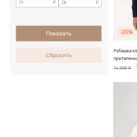
От
₽
До
₽
-20%
Показать
Рубашка кл
Сбросить
приталенн
14 995 ₽
Размер
38 / 
Д