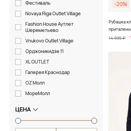
Фестиваль
-20%
Novaya Riga Outlet Village
Рубашка кл
Fashion House Аутлет
приталенн
Шереметьево
14 995 ₽
Vnukovo Outlet Village
Орджоникидзе 11
Размер
XL OUTLET
38 / 
Галерея Краснодар
OZ Молл
МореМолл
Д
ЦЕНА