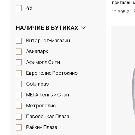
приталенн
45
12 995 ₽
46
НАЛИЧИЕ В БУТИКАХ
S
Размер
M
Интернет-магазин
38 / 
L
Авиапарк
XL
Афимолл Сити
2XL
Европолис Ростокино
Д
Columbus
МЕГА Теплый Стан
Метрополис
Павелецкая Плаза
Райкин Плаза