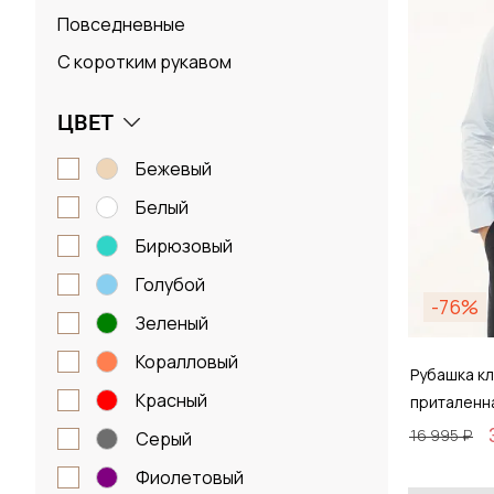
Повседневные
С коротким рукавом
ЦВЕТ
бежевый
белый
бирюзовый
голубой
-76%
зеленый
коралловый
Рубашка кл
красный
приталенн
16 995 ₽
серый
фиолетовый