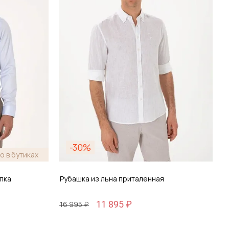
зину
Добавить в корзину
-30%
о в бутиках
пка
Рубашка из льна приталенная
11 895 ₽
16 995 ₽