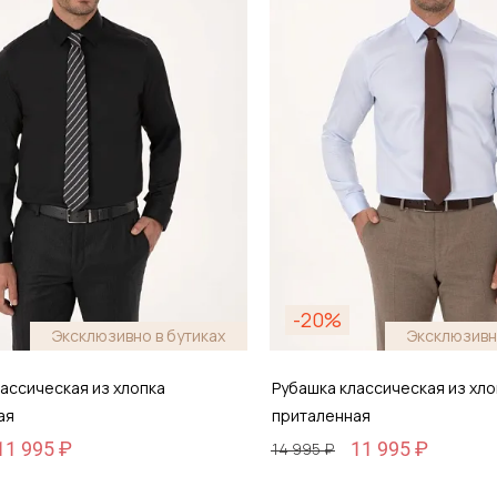
обавить в корзину
Добавить в кор
-20%
Эксклюзивно в бутиках
Эксклюзивн
ассическая из хлопка
Рубашка классическая из хло
ая
приталенная
11 995 ₽
11 995 ₽
14 995 ₽