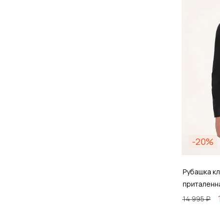
Д
-20%
Рубашка кл
приталенн
14 995 ₽