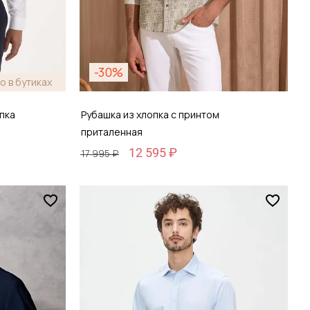
-30%
о в бутиках
пка
Рубашка из хлопка с принтом
приталенная
12 595 ₽
17 995 ₽
Размер
S / 46
зину
Добавить в корзину