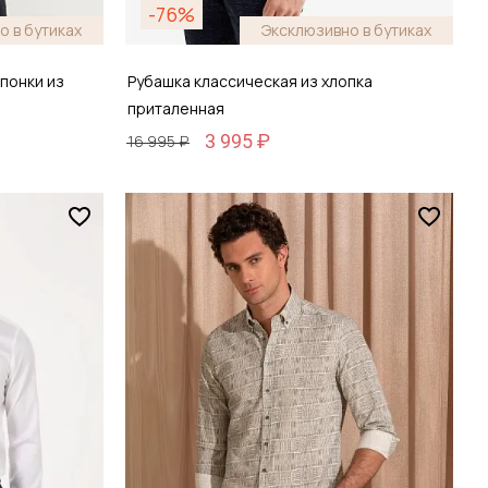
-76%
о в бутиках
Эксклюзивно в бутиках
понки из
Рубашка классическая из хлопка
приталенная
3 995 ₽
16 995 ₽
Размер
38 / 44
зину
Добавить в корзину