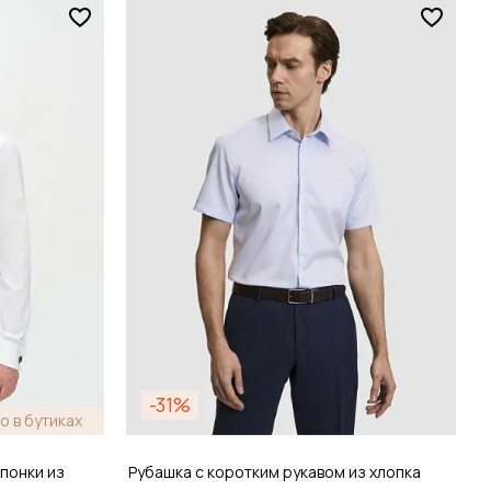
Размер
38 / 44
зину
Добавить в корзину
-31%
о в бутиках
понки из
Рубашка с коротким рукавом из хлопка