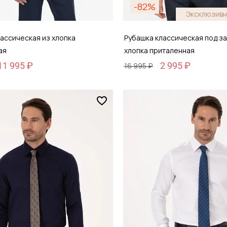
-82%
Эксклюзивн
ассическая из хлопка
Рубашка классическая под за
ая
хлопка приталенная
11 995 ₽
2 995 ₽
16 995 ₽
Размер
44
37 / 42
обавить в корзину
Добавить в кор