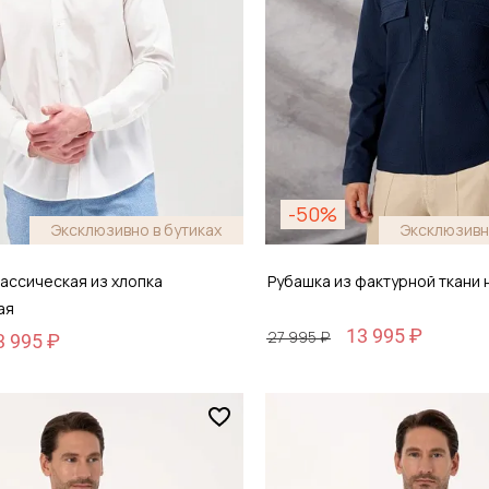
-50%
Эксклюзивно в бутиках
Эксклюзивн
ассическая из хлопка
Рубашка из фактурной ткани 
ая
13 995 ₽
27 995 ₽
3 995 ₽
Размер
44
M / 48