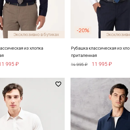
-20%
Эксклюзивно в бутиках
Эксклюзивн
ассическая из хлопка
Рубашка классическая из хло
ая
приталенная
11 995 ₽
11 995 ₽
14 995 ₽
Размер
44
40 / 48
обавить в корзину
Добавить в кор