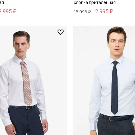
ая
хлопка приталенная
8 995 ₽
2 995 ₽
16 995 ₽
Размер
44
38 / 44
обавить в корзину
Добавить в кор