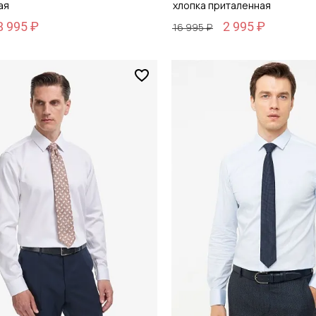
ая
хлопка приталенная
8 995 ₽
2 995 ₽
16 995 ₽
Размер
44
38 / 44
обавить в корзину
Добавить в кор