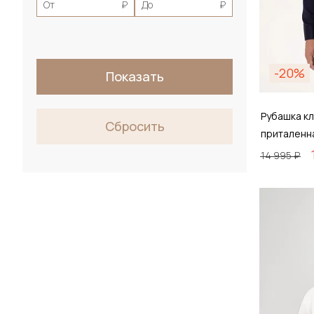
От
₽
До
₽
-20%
Показать
Рубашка кл
Сбросить
приталенн
14 995 ₽
Размер
38 / 
Д