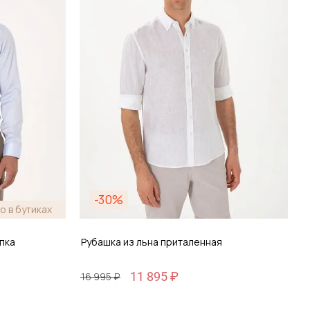
зину
Добавить в корзину
-30%
о в бутиках
пка
Рубашка из льна приталенная
11 895 ₽
16 995 ₽