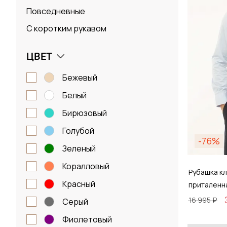
Повседневные
С коротким рукавом
ЦВЕТ
бежевый
белый
бирюзовый
голубой
-76%
зеленый
коралловый
Рубашка кл
красный
приталенн
16 995 ₽
серый
фиолетовый