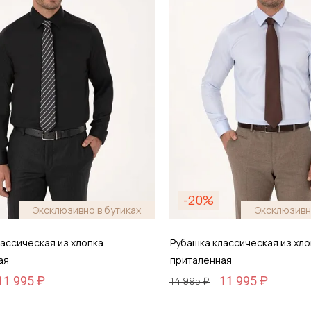
обавить в корзину
Добавить в кор
-20%
Эксклюзивно в бутиках
Эксклюзивн
ассическая из хлопка
Рубашка классическая из хло
ая
приталенная
11 995 ₽
11 995 ₽
14 995 ₽