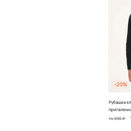
Д
-20%
Рубашка кл
приталенн
14 995 ₽