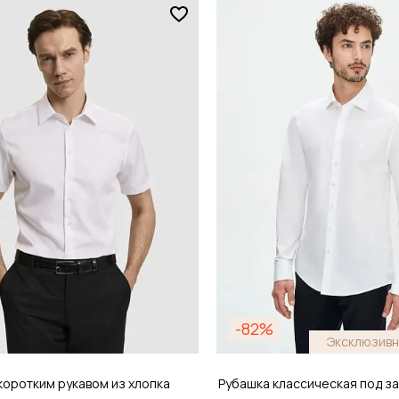
Размер
44
38 / 44
обавить в корзину
Добавить в кор
-82%
Эксклюзивн
коротким рукавом из хлопка
Рубашка классическая под за