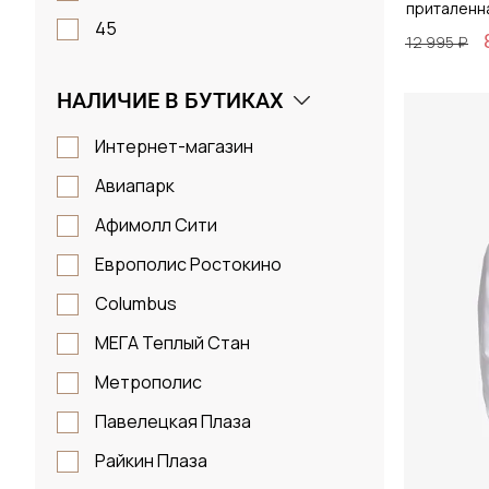
приталенн
45
12 995 ₽
46
НАЛИЧИЕ В БУТИКАХ
S
Размер
M
Интернет-магазин
38 / 
L
Авиапарк
XL
Афимолл Сити
2XL
Европолис Ростокино
Д
Columbus
МЕГА Теплый Стан
Метрополис
Павелецкая Плаза
Райкин Плаза