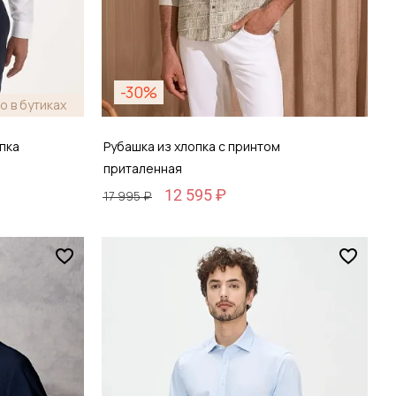
-30%
о в бутиках
пка
Рубашка из хлопка с принтом
приталенная
12 595 ₽
17 995 ₽
Размер
S / 46
зину
Добавить в корзину