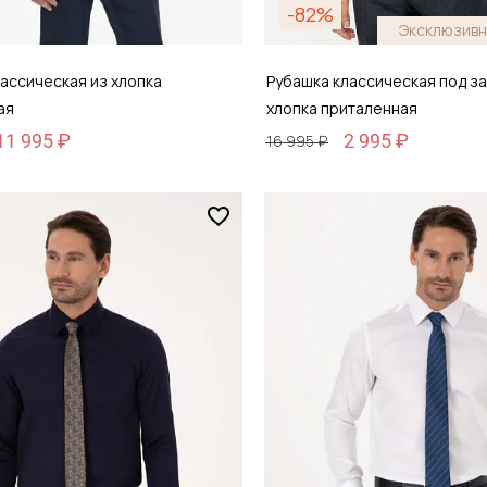
-82%
Эксклюзивн
ассическая из хлопка
Рубашка классическая под за
ая
хлопка приталенная
11 995 ₽
2 995 ₽
16 995 ₽
Размер
44
37 / 42
обавить в корзину
Добавить в кор