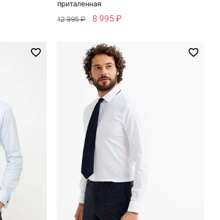
приталенная
8 995 ₽
12 995 ₽
Размер
39 / 46
зину
Добавить в корзину