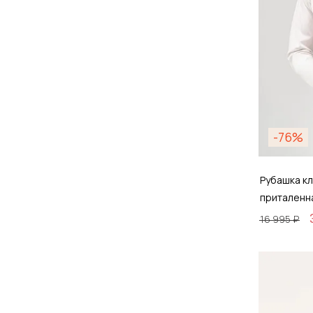
-76%
Рубашка кл
приталенн
16 995 ₽
Размер
38 / 