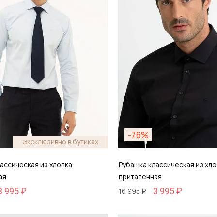
-76%
Эксклюзивно в бутиках
ассическая из хлопка
Рубашка классическая из хло
ая
приталенная
3 995 ₽
3 995 ₽
16 995 ₽