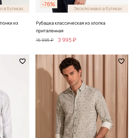
-76%
о в бутиках
Эксклюзивно в бутиках
понки из
Рубашка классическая из хлопка
приталенная
3 995 ₽
16 995 ₽
Размер
38 / 44
зину
Добавить в корзину