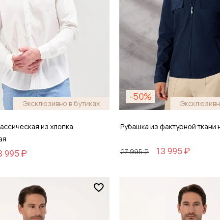
-50%
Эксклюзивно в бутиках
Эксклюзивн
ассическая из хлопка
Рубашка из фактурной ткани 
ая
13 995 ₽
27 995 ₽
3 995 ₽
Размер
44
M / 48