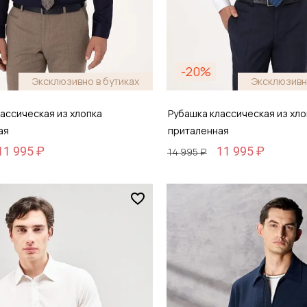
-20%
Эксклюзивно в бутиках
Эксклюзивн
ассическая из хлопка
Рубашка классическая из хло
ая
приталенная
11 995 ₽
11 995 ₽
14 995 ₽
Размер
44
40 / 48
обавить в корзину
Добавить в кор