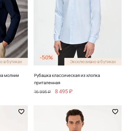
-50%
о в бутиках
Эксклюзивно в бутиках
на молнии
Рубашка классическая из хлопка
приталенная
8 495 ₽
16 995 ₽
Размер
38 / 44