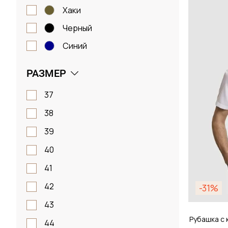
Размер
хаки
черный
38 / 
синий
РАЗМЕР
Д
37
38
39
40
41
42
-31%
43
Рубашка с 
44