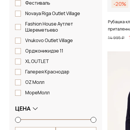
Фестиваль
-20%
Novaya Riga Outlet Village
Рубашка кл
Fashion House Аутлет
приталенн
Шереметьево
14 995 ₽
Vnukovo Outlet Village
Орджоникидзе 11
Размер
XL OUTLET
38 / 
Галерея Краснодар
OZ Молл
МореМолл
Д
ЦЕНА