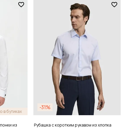
Размер
38 / 44
зину
Добавить в корзину
-31%
о в бутиках
понки из
Рубашка с коротким рукавом из хлопка