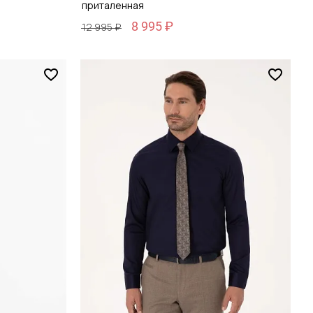
приталенная
8 995 ₽
12 995 ₽
Размер
39 / 46
зину
Добавить в корзину