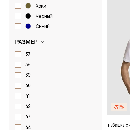
Размер
хаки
черный
38 / 
синий
РАЗМЕР
Д
37
38
39
40
41
42
-31%
43
Рубашка с 
44