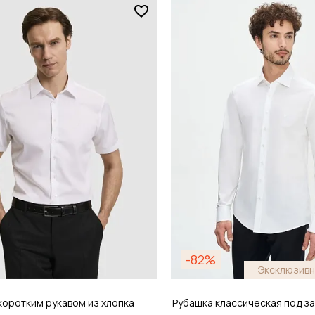
Размер
44
38 / 44
обавить в корзину
Добавить в кор
-82%
Эксклюзивн
коротким рукавом из хлопка
Рубашка классическая под за