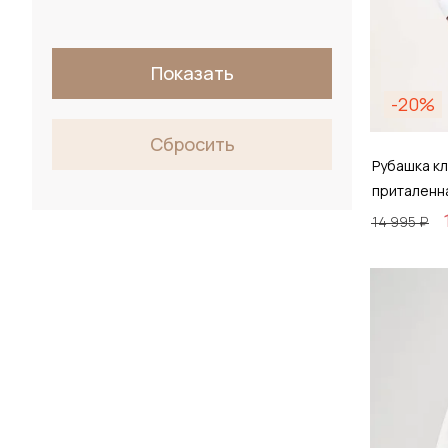
Показать
-20%
Сбросить
Рубашка кл
приталенн
14 995 ₽
Размер
40 / 
Д