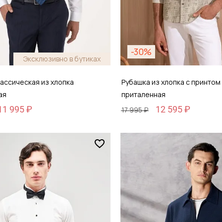
-30%
Эксклюзивно в бутиках
ассическая из хлопка
Рубашка из хлопка с принтом
ая
приталенная
11 995 ₽
12 595 ₽
17 995 ₽
Размер
48
S / 46
обавить в корзину
Добавить в кор