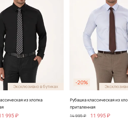
обавить в корзину
Добавить в кор
-20%
Эксклюзивно в бутиках
Эксклюзивн
ассическая из хлопка
Рубашка классическая из хло
ая
приталенная
11 995 ₽
11 995 ₽
14 995 ₽