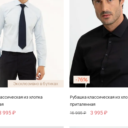
-76%
Эксклюзивно в бутиках
ассическая из хлопка
Рубашка классическая из хло
ая
приталенная
3 995 ₽
3 995 ₽
16 995 ₽