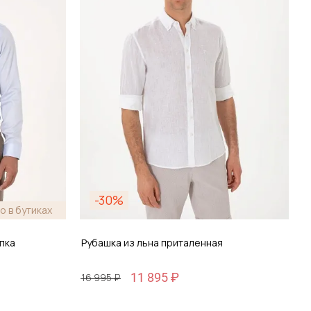
зину
Добавить в корзину
-30%
о в бутиках
пка
Рубашка из льна приталенная
11 895 ₽
16 995 ₽