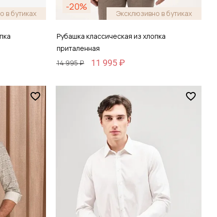
-20%
о в бутиках
Эксклюзивно в бутиках
пка
Рубашка классическая из хлопка
приталенная
11 995 ₽
14 995 ₽
Размер
38 / 44
зину
Добавить в корзину