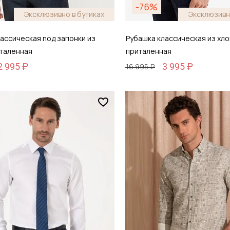
-76%
Эксклюзивно в бутиках
Эксклюзивн
ассическая под запонки из
Рубашка классическая из хло
италенная
приталенная
2 995 ₽
3 995 ₽
16 995 ₽
Размер
42
38 / 44
обавить в корзину
Добавить в кор