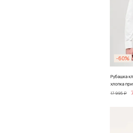
-60%
Рубашка кл
хлопка пр
17 995 ₽
Размер
39 / 