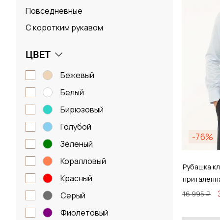
Повседневные
С коротким рукавом
ЦВЕТ
бежевый
белый
бирюзовый
голубой
-76%
зеленый
коралловый
Рубашка кл
красный
приталенн
16 995 ₽
серый
фиолетовый