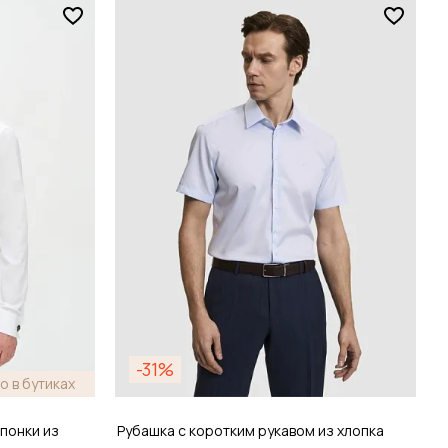
Размер
38 / 44
зину
Добавить в корзину
-31%
о в бутиках
понки из
Рубашка с коротким рукавом из хлопка