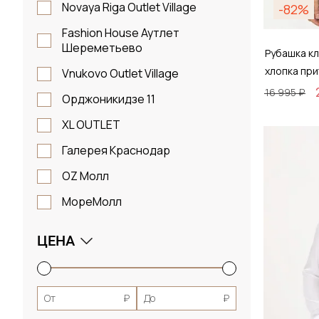
Novaya Riga Outlet Village
-82%
Fashion House Аутлет
Шереметьево
Рубашка кл
хлопка пр
Vnukovo Outlet Village
16 995 ₽
Орджоникидзе 11
XL OUTLET
Размер
Галерея Краснодар
37 / 
OZ Молл
МореМолл
Д
ЦЕНА
От
₽
До
₽