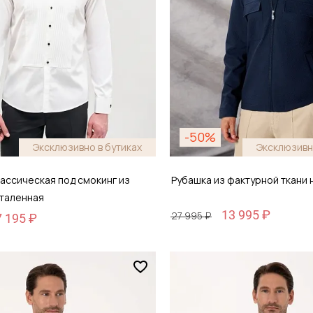
-50%
Эксклюзивно в бутиках
Эксклюзивн
ассическая под смокинг из
Рубашка из фактурной ткани 
италенная
13 995 ₽
27 995 ₽
7 195 ₽
Размер
46
M / 48