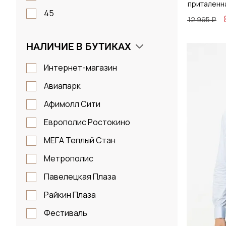
приталенн
45
12 995 ₽
S
НАЛИЧИЕ В БУТИКАХ
M
Размер
L
Интернет-магазин
38 / 
XL
Авиапарк
2XL
Афимолл Сити
Европолис Ростокино
Д
МЕГА Теплый Стан
Метрополис
Павелецкая Плаза
Райкин Плаза
Фестиваль