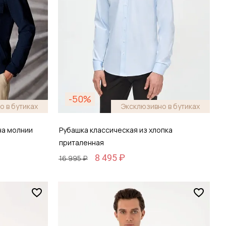
-50%
о в бутиках
Эксклюзивно в бутиках
на молнии
Рубашка классическая из хлопка
приталенная
8 495 ₽
16 995 ₽
Размер
38 / 44