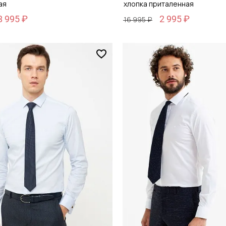
ая
хлопка приталенная
8 995 ₽
2 995 ₽
16 995 ₽
Размер
44
38 / 44
обавить в корзину
Добавить в кор