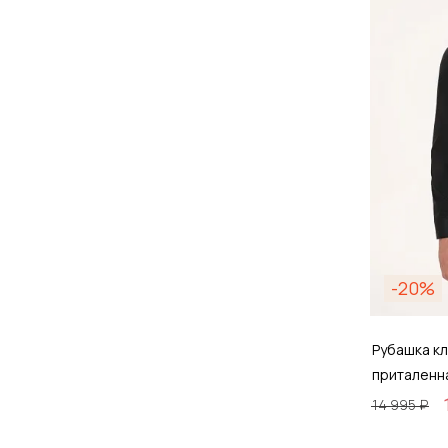
Д
-20%
Рубашка кл
приталенн
14 995 ₽