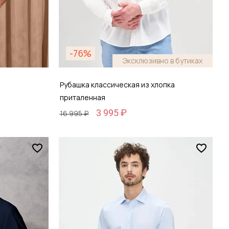
-76%
Эксклюзивно в бутиках
Рубашка классическая из хлопка
приталенная
3 995 ₽
16 995 ₽
Размер
38 / 44
зину
Добавить в корзину