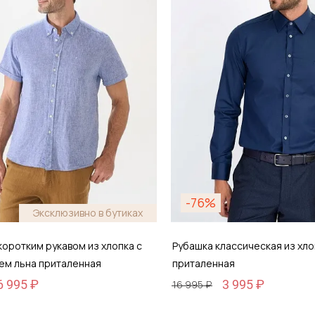
обавить в корзину
Добавить в кор
-76%
Эксклюзивно в бутиках
коротким рукавом из хлопка с
Рубашка классическая из хло
ем льна приталенная
приталенная
6 995 ₽
3 995 ₽
16 995 ₽