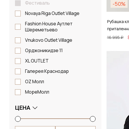
Фестиваль
-50%
Novaya Riga Outlet Village
Рубашка кл
Fashion House Аутлет
приталенн
Шереметьево
16 995 ₽
Vnukovo Outlet Village
Орджоникидзе 11
Размер
XL OUTLET
38 / 
Галерея Краснодар
OZ Молл
МореМолл
Д
ЦЕНА