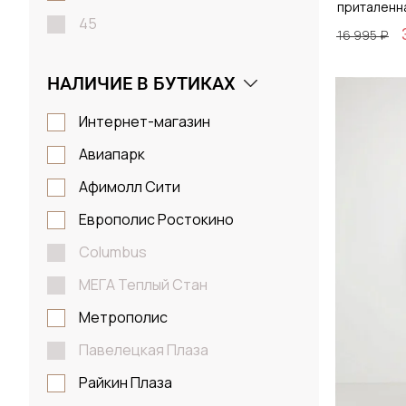
приталенн
45
16 995 ₽
46
НАЛИЧИЕ В БУТИКАХ
S
Размер
M
Интернет-магазин
38 / 
L
Авиапарк
XL
Афимолл Сити
2XL
Европолис Ростокино
Д
Columbus
МЕГА Теплый Стан
Метрополис
Павелецкая Плаза
Райкин Плаза