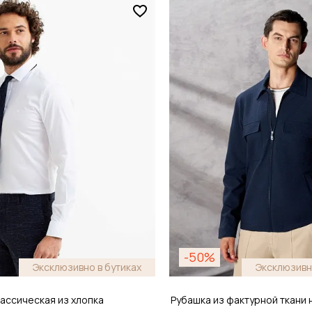
Размер
44
38 / 44
обавить в корзину
Добавить в кор
-50%
Эксклюзивно в бутиках
Эксклюзивн
ассическая из хлопка
Рубашка из фактурной ткани 