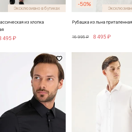
-50%
Эксклюзивно в бутиках
Эксклюзивн
ассическая из хлопка
Рубашка из льна приталенна
ая
8 495 ₽
16 995 ₽
8 495 ₽
Размер
44
38 / 44
обавить в корзину
Добавить в кор