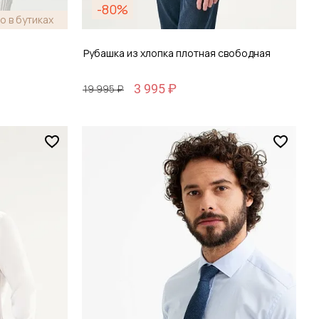
-80%
о в бутиках
я
Рубашка из хлопка плотная свободная
3 995 ₽
19 995 ₽
Размер
38 / 44
зину
Добавить в корзину