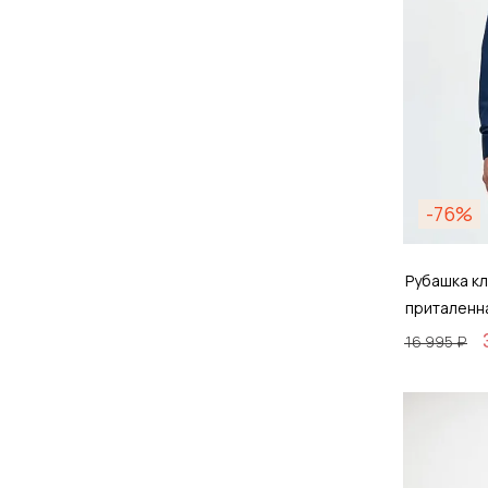
-76%
Рубашка кл
приталенн
16 995 ₽
Размер
38 / 