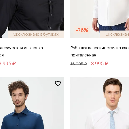
-76%
Эксклюзивно в бутиках
Эксклюзивн
ассическая из хлопка
Рубашка классическая из хло
ая
приталенная
3 995 ₽
3 995 ₽
16 995 ₽
Размер
46
39 / 46
обавить в корзину
Добавить в кор