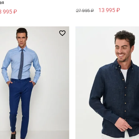
ая
13 995 ₽
27 995 ₽
3 995 ₽
Размер
44
M / 48
обавить в корзину
Добавить в кор