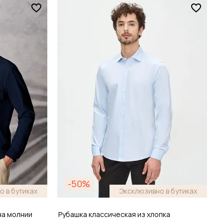
Размер
37 / 42
зину
Добавить в корзину
-50%
о в бутиках
Эксклюзивно в бутиках
на молнии
Рубашка классическая из хлопка