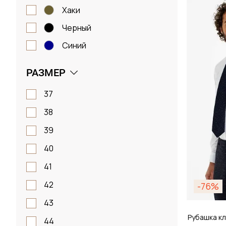
Размер
хаки
черный
38 / 
синий
РАЗМЕР
Д
37
38
39
40
41
42
-76%
43
Рубашка кл
44