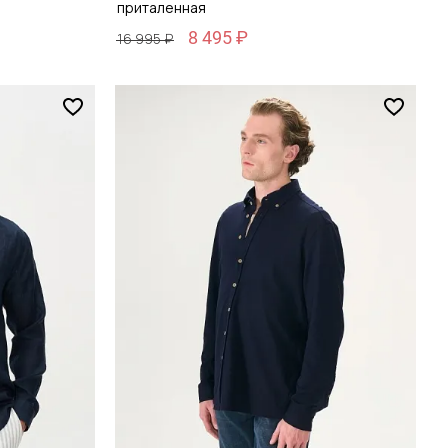
приталенная
8 495 ₽
16 995 ₽
Размер
38 / 44
зину
Добавить в корзину