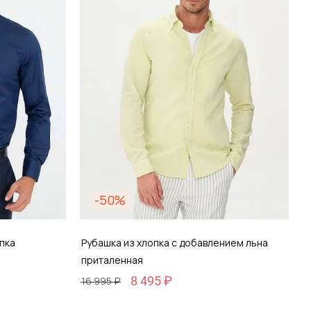
зину
Добавить в корзину
-50%
пка
Рубашка из хлопка с добавлением льна
приталенная
8 495 ₽
16 995 ₽