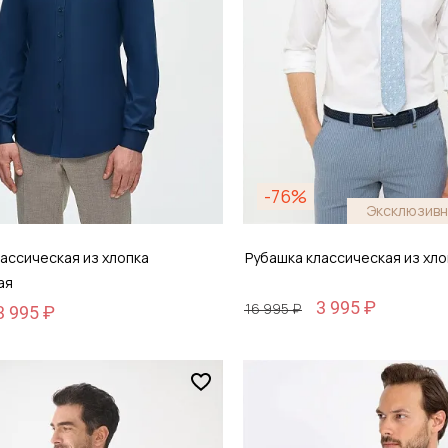
-76%
Эксклюзивн
ассическая из хлопка
Рубашка классическая из хл
ая
3 995 ₽
16 995 ₽
3 995 ₽
Размер
44
38 / 44