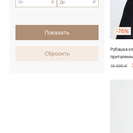
От
₽
До
₽
-76%
Показать
Рубашка кл
Сбросить
приталенн
16 995 ₽
Размер
39 / 
Д