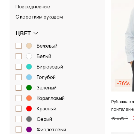
Повседневные
С коротким рукавом
ЦВЕТ
бежевый
белый
бирюзовый
голубой
-76%
зеленый
коралловый
Рубашка кл
красный
приталенн
16 995 ₽
серый
фиолетовый