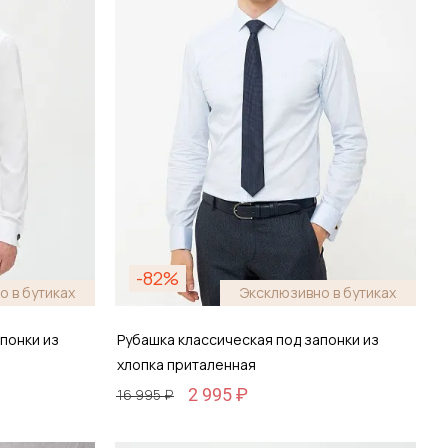
-82%
о в бутиках
Эксклюзивно в бутиках
понки из
Рубашка классическая под запонки из
хлопка приталенная
2 995 ₽
16 995 ₽