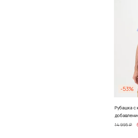
Д
-53%
Рубашка с 
добавлени
14 995 ₽