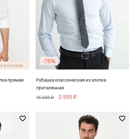
-76%
о в бутиках
опка прямая
Рубашка классическая из хлопка
приталенная
3 995 ₽
16 995 ₽
Размер
38 / 44