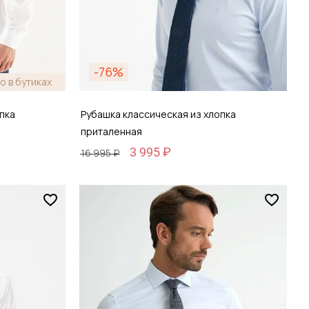
-76%
о в бутиках
пка
Рубашка классическая из хлопка
приталенная
3 995 ₽
16 995 ₽
Размер
38 / 44
зину
Добавить в корзину