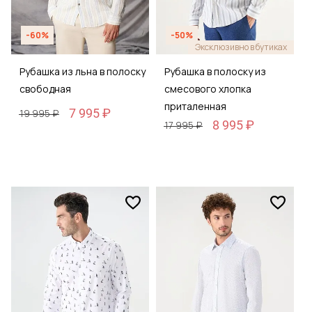
-60%
-50%
Эксклюзивно в бутиках
Рубашка из льна в полоску
Рубашка в полоску из
свободная
смесового хлопка
приталенная
7 995 ₽
19 995 ₽
8 995 ₽
17 995 ₽