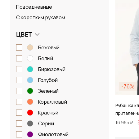
Повседневные
С коротким рукавом
ЦВЕТ
бежевый
белый
бирюзовый
голубой
-76%
зеленый
коралловый
Рубашка кл
красный
приталенн
16 995 ₽
серый
фиолетовый