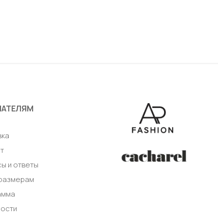
46
38 / 44
бавить в корзину
Добавить в корз
ПАТЕЛЯМ
а
вка
т
ы и ответы
 размерам
амма
ности