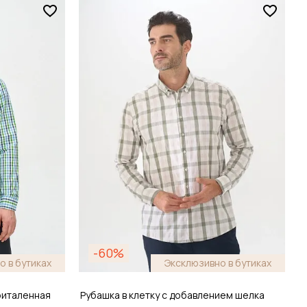
Размер
M / 48
зину
Добавить в корзину
-60%
о в бутиках
Эксклюзивно в бутиках
приталенная
Рубашка в клетку с добавлением шелка