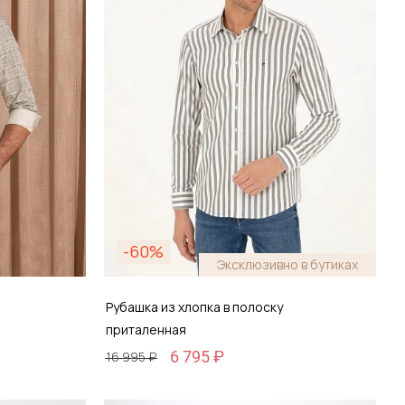
-60%
Эксклюзивно в бутиках
Рубашка из хлопка в полоску
приталенная
6 795 ₽
16 995 ₽