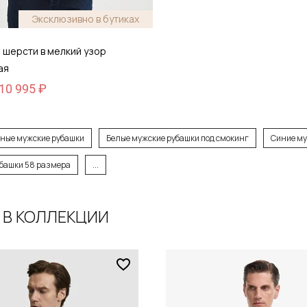
Эксклюзивно в бутиках
 шерсти в мелкий узор
ая
10 995 ₽
ные мужские рубашки
Белые мужские рубашки под смокинг
Синие му
6
башки 58 размера
...
 В КОЛЛЕКЦИИ
обавить в корзину