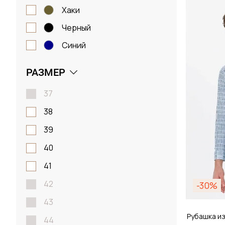
Размер
хаки
черный
38 / 
синий
РАЗМЕР
Д
37
38
39
40
41
42
-30%
43
Рубашка из
44