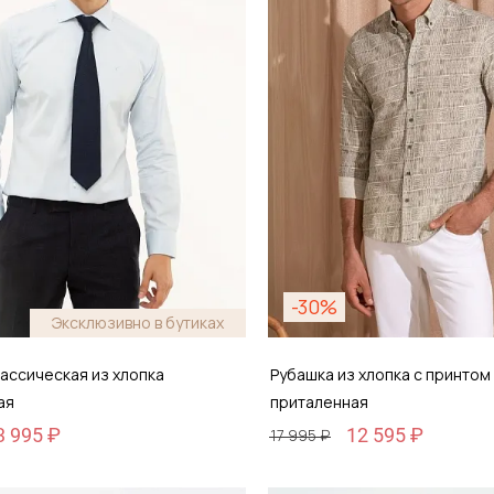
-30%
Эксклюзивно в бутиках
ассическая из хлопка
Рубашка из хлопка с принтом
ая
приталенная
3 995 ₽
12 595 ₽
17 995 ₽