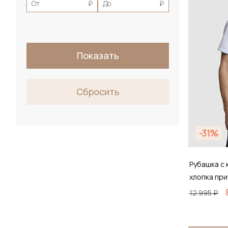
От
₽
До
₽
Показать
Сбросить
-31%
Рубашка с 
хлопка пр
12 995 ₽
Размер