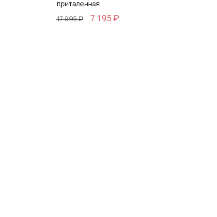
приталенная
7 195 ₽
17 995 ₽
Размер
XL / 52
зину
Добавить в корзину