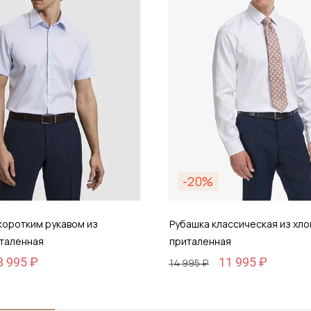
-20%
коротким рукавом из
Рубашка классическая из хло
италенная
приталенная
8 995 ₽
11 995 ₽
14 995 ₽
Размер