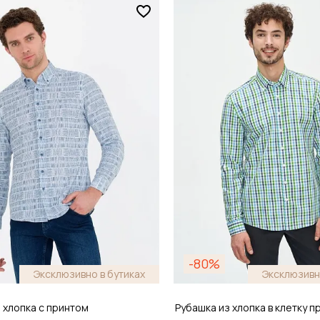
Размер
44
S / 46
обавить в корзину
Добавить в кор
-80%
Эксклюзивно в бутиках
Эксклюзивн
 хлопка с принтом
Рубашка из хлопка в клетку 