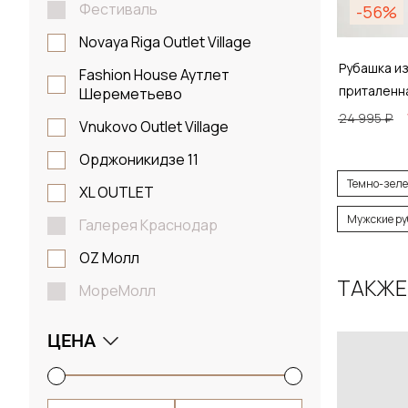
Фестиваль
-56%
Novaya Riga Outlet Village
Рубашка из
Fashion House Аутлет
приталенн
Шереметьево
24 995 ₽
Vnukovo Outlet Village
Орджоникидзе 11
Размер
Темно-зеле
XL OUTLET
S / 4
Мужские ру
Галерея Краснодар
OZ Молл
ТАКЖЕ
МореМолл
Д
ЦЕНА