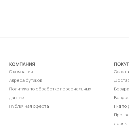
39 / 
До
КОМПАНИЯ
ПОКУ
О компании
Оплат
Адреса бутиков
Доста
Политика по обработке персональных
Возвра
данных
Вопрос
Публичная оферта
Гид по
Прогр
лояль