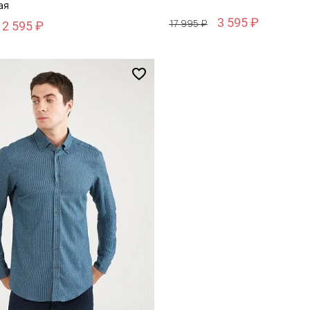
ая
3 595 ₽
17 995 ₽
12 595 ₽
Размер
48
38 / 44
обавить в корзину
Добавить в кор