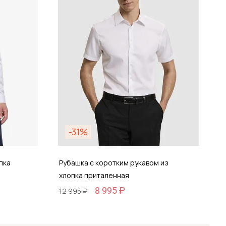
-31%
пка
Рубашка с коротким рукавом из
Р
хлопка приталенная
п
8 995 ₽
12 995 ₽
1
Размер