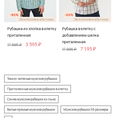
-80%
-60%
Эксклюзивно в бутиках
Эксклюзивно в бутиках
Рубашка из хлопка в клетку
Рубашка в клетку с
приталенная
добавлением шелка
приталенная
3 595 ₽
17 995 ₽
7 195 ₽
17 995 ₽
Темно-зеленые мужские рубашки
Приталенные мужские рубашки в клетку
Синие мужские рубашки из льна
Белые прямые мужские рубашки
Мужские рубашки 58 размера